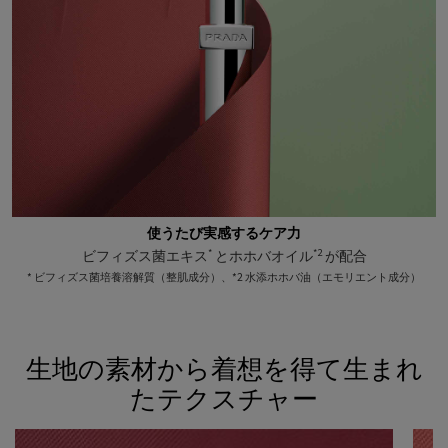
使うたび実感するケア力
*
*2
ビフィズス菌エキス
とホホバオイル
が配合
* ビフィズス菌培養溶解質（整肌成分）、*2 水添ホホバ油（エモリエント成分）
<h2 class="c-section__title h-text-align-center">生地の素材から着想を得て生
生地の素材から着想を得て生まれ
たテクスチャー