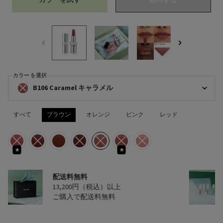
カラーを試す
モノクローム ウェイトレス リップカラー （
刻印する
カラー を選択
モノクローム ウェイトレス リップカラー （スムース ナイロン） の カラー を
B106 Caramel キャラメル
商品バリエーションは在庫切れです, B106 Caramel キャラメル
すべて
ブラウン
オレンジ
ピンク
レッド
選択済み
商品バリエーションは在庫切れです, B101 Tiepolo ティエポロ, 1/7
選択済み
商品バリエーションは在庫切れです, B102 Sienne シアン, 2/7
選択済み
B103 Auburn オーバーン, 3/7
選択済み
商品バリエーションは在庫切れです, B105 Tonka トンカ, 4
選択済み
商品バリエーションは在庫切れです, B106 Caramel
選択済み
商品バリエーションは在庫切れです, B107 Se
選択済み
商品バリエーションは在庫切れです, B1
★
★
配送料無料
13,200円（税込）以上
ご購入で配送料無料