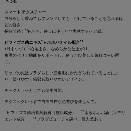
け心地
スマート テクスチャー
自分らしく重ねてもブレンドしても、付けていることを忘れるほ
どの軽さ。
*3
長時間続く
色もち、使えば使うたび実感するケア感。
*
*2
ビフィズス菌エキス
+ ホホバオイル配合
*3
1日中つづく
心地よさ。なめらかな仕上がり。
角層のバリア機能をサポートし、使うたび美しく荒れづらい唇
に。
リップの先はプラダらしい三角形にかたどられていることによ
り、塗りやすく輪郭も取りやすいデザイン。
チークカラーとしても使用可能。
テクニックいらずで自由自在な色遊びを楽しんで。
*
*2
ビフィズス菌培養溶解質（整肌成分） 、
水添ホホバ油（エモリ
*3
エント成分）、
プラダビューティ調べ。個人差あり