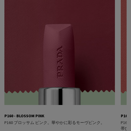
P160 - BLOSSOM PINK
P161
P160 ブロッサム ピンク。華やかに彩るモーヴピンク​。
P16
帯び