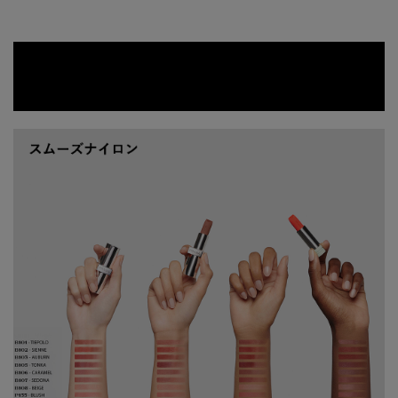
PRD_plp-service-shade-exchange_1226_2
無料色交換サービス