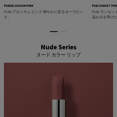
P160 BLOSSOM PINK
P161 SUNSET PIN
P160 ブロッサム ピンク 華やかに彩るモーヴピン
P161 サンセ
ク​。
温かみを帯びた
Nude Series
Nude Series
ヌード カラー リップ