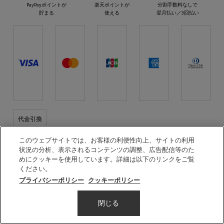
PayPayポイントが
楽天ポイントが
分割手数料なしで
貯まる
使える
翌月払い／3回払い
代金引換
プラダ ビューティとつながる
このウェブサイトでは、お客様の利便性向上、サイトの利用
状況の分析、表示されるコンテンツの調整、広告配信等のた
めにクッキーを使用しています。詳細は以下のリンクをご覧
ください。
プライバシーポリシー
クッキーポリシー
© PRADA BEAUTY
数量
閉じる
7,260円
（税込）
―
在庫切れ
モノクローム
−
+
利用規約
会員規約
プライバシーポリシー
特定商取引法に基づく表示
サイトマップ
美容部員新卒採用