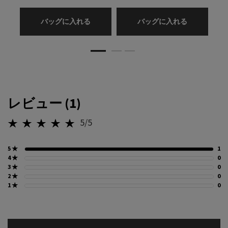
リップ バーム オプティマイジング ケア
モノクローム
バッグに入れる
バッグに入れる
PDP Reviews
レビュー (1)
5/5
5星中5。
5 ★
1
1
4 ★
0
0
3 ★
0
0
2 ★
0
0
1 ★
0
0