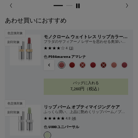
あわせ買いにおすすめ
色交換対象
モノクローム ウェイトレス リップカラー
（マット レザー）
プラダのサフィアーノ レザーを思わせる奥深い発
刻印対象
色と上品なマット
4
(1)
色:
P59 Amarena アマレナ
色を選択してください
{1} の場合
01 Argile アルジル のカラー モノクローム ウェイトレス リップカラー （マット レ
す, B02 Quartz クォーツ のカラー モノクローム ウェイトレス リップカラー （マ
庫切れです, B03 Mahogany マホガニー のカラー モノクローム ウェイトレス リッ
ンは在庫切れです, B05 Fauve フォーヴ のカラー モノクローム ウェイトレス リッ
み
エーションは在庫切れです, B13 Maron マロン のカラー モノクローム ウェイトレス 
択済み
15 Uniform ユニフォーム のカラー モノクローム ウェイトレス リップカラー （マット 
選択済み
商品バリエーションは在庫切れです, O76 Amber アンバー のカラー モノクロー
選択済み
商品バリエーションは在庫切れです, O77 Arancio アランチョ のカラー 
選択済み
P55 Fuxia フューシャ のカラー モノクローム ウェイトレス リップ
選択済み
P56 Notte ノッテ のカラー モノクローム ウェイトレス リッ
選択済み
P58 Tamaris タマリス のカラー モノクローム ウェイ
選択済み
P59 Amarena アマレナ のカラー モノクローム
選択済み
R26 Lava ラヴァ のカラー モノクローム
選択済み
商品バリエーションは在庫切れです, R
選択済み
R28 Fuoco フォーコ の
選択済み
商品バリエーションは在庫
選択済み
P60 Brick
選択済み
P61 La
バッグに入れる
7,260円
（税込）
モノクローム ウェイトレス
色交換対象
リップ バーム オプティマイジング ケア
ふっくら潤い、上品に艶めくリップバーム／プラ
刻印対象
イマー
4.8
(4)
色:
U000 ユニバーサル
1色
選択済み
U000 ユニバーサル のカラー リップ バーム オプティマイ