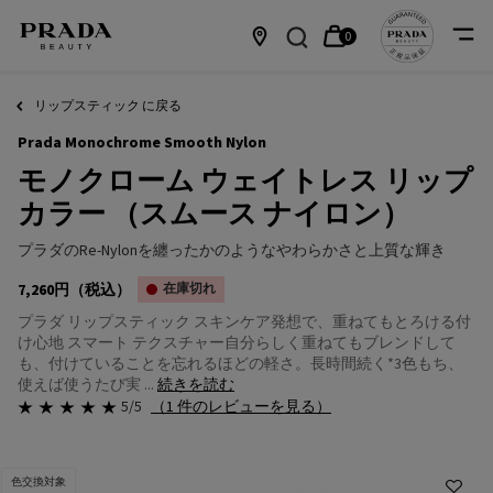
0
カ
0 カート内の製品
店
メインコンテンツ
ー
舗
リップスティック に戻る
Prada Monochrome Smooth Nylon
ト
情
モノクローム ウェイトレス リップ
報
カラー （スムース ナイロン）
プラダのRe-Nylonを纏ったかのようなやわらかさと上質な輝き
7,260円
（税込）
在庫切れ
プラダ リップスティック スキンケア発想で、重ねてもとろける付
け心地 スマート テクスチャー自分らしく重ねてもブレンドして
も、付けていることを忘れるほどの軽さ。長時間続く*3色もち、
使えば使うたび実 ...
続きを読む
5/5
（1 件のレビューを見る）
色交換対象