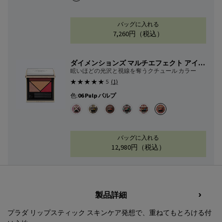
バッグに入れる
7,260円
（税込）
リップ バーム オプティマ
ダイメンションズ マルチエフェクト アイシ
ャドウ
眩いほどの光沢と視線を奪うクチュール カラー
5
(1)
色:
06 Pulp パルプ
色を選択してください
{1} の場合
選択済み
商品バリエーションは在庫切れです, 01 Portrait ポ
選択済み
02 Profusion プロフュージョン のカラー ダイ
選択済み
03 Pulse パルス のカラー ダイメンション
選択済み
04 Poetry ポエトリー のカラー 
選択済み
05 Pure ピュア のカラー 
選択済み
06 Pulp パルプ のカ
バッグに入れる
12,980円
（税込）
ダイメンションズ マルチ
PDP Tabs
製品詳細
プラダ リップスティック スキンケア発想で、重ねてもとろける付