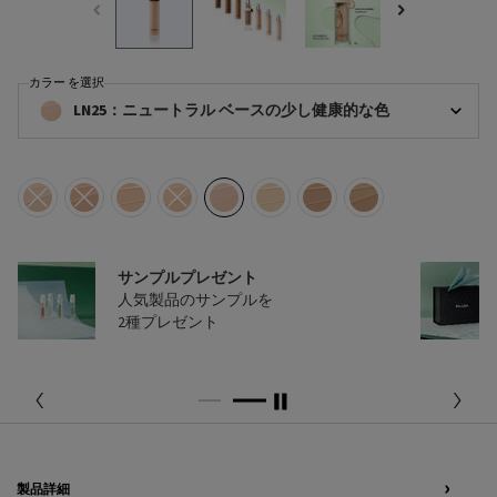
カラー を選択
リヴィール スキン ファンデーション リフィル の カラー を選択してください
LN25：ニュートラル ベースの少し健康的な色
選択済み
商品バリエーションは在庫切れです, LC5：クールベースの明るい色​, 1/8
選択済み
商品バリエーションは在庫切れです, LC10：クール ベースの標準的な色​, 2
選択済み
LN5：ニュートラル ベースの明るい色, 3/8
選択済み
商品バリエーションは在庫切れです, LN10：ニュートラル
選択済み
LN25：ニュートラル ベースの少し健康的な色, 5/
選択済み
LW5：ウォームベースの明るい色, 6/8
選択済み
MN45：ウォームベースの健康的な色
選択済み
MW50：ウォームベースの
サンプルプレゼント
人気製品のサンプルを
2種プレゼント
PDP Tabs
製品詳細