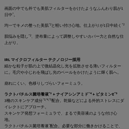
画面の中でも外でも美肌フィルターをかけたようなふんわり肌が1
*
日中
。
*2
*2
均一でキメの整った美肌
と軽い付け心地。仕上がりが1日中続く
*2
肌悩みを隠し
、塗布量によって調整しやすいカバー力と自然な仕
上がり。
IRL マイクロフィルター テクノロジー採用​
細かな粒子が肌の上で微結晶化し光を拡散させる薄いフィルター
に。毛穴や小じわを飛ばし光のベールをかけたように輝く肌へ。​
崩れにくい、色移りしづらいフォーミュラ。
*3
*4
*5
ラクトバチルス菌培養液
+ ナイアシンアミド
+ ビタミンE
*3,*4,*5
3種のスキンケア成分
配合。乾燥などによる外的ストレスにダ
イレクトにアプローチ。
スキンケア発想フォーミュラで、まるで美容液のような付け心
地。
*
ラクトバチルス菌培養液
配合。必要な部分に働きかけることで、