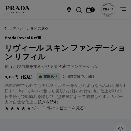
0
カ
0 カート内の製品
店
メインコンテンツ
ー
舗
ファンデーション に戻る
Prada Reveal Refill
ト
情
リヴィール スキン ファンデーショ
報
ン リフィル
使うたび自肌を艶めかせる美容液ファンデーション
9,350円
（税込）
在庫あり
2～5営業日でお届け
画面の中でも外でも美肌フィルターをかけたようなふんわり肌が1
日中*。均一でキメの整った美肌*2と軽い付け心地。仕上がりが1
日中続く*2​肌悩みを隠し*2、塗布量によって調整しやすいカバー
力と自然な仕上 ...
続きを読む
5/5
（1 件のレビューを見る）