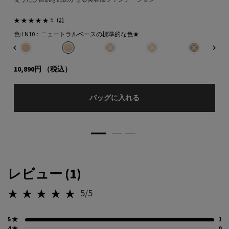
5
(2)
色:
LN10：ニュートラルベースの標準的な色★
色を選択してください
{1} の場合
るい色​ のカラー リヴィール スキン ファンデーション、1/8
み
：クール ベースの標準的な色​ のカラー リヴィール スキン ファンデーション、2/8
選択済み
LN5：ニュートラル ベースの明るい色 のカラー リヴィール スキン ファンデ
選択済み
LN10：ニュートラルベースの標準的な色★ のカラー リヴィー
選択済み
商品バリエーションは在庫切れです, LN25：
選択済み
商品バリエーションは在庫切れで
選択済み
商品バリエーシ
10,890円
（税込）
リヴィール スキン ファン
バッグに入れる
PDP Slot 2 Section
レビュー (1)
PDP Reviews
5/5
5星中5。
5 ★
1
1
4 ★
0
0