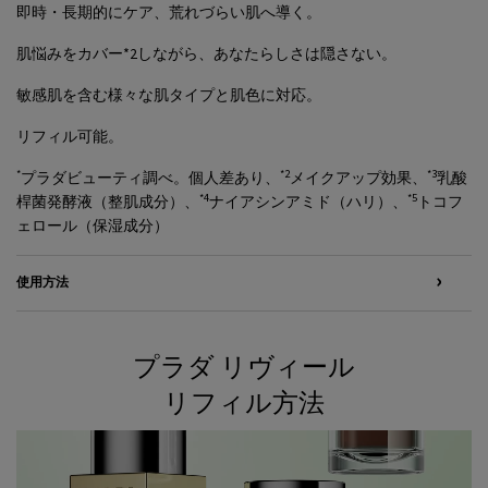
即時・長期的にケア、荒れづらい肌へ導く。
肌悩みをカバー*2しながら、あなたらしさは隠さない。
敏感肌を含む様々な肌タイプと肌色に対応。
リフィル可能。
*
*2
*3
プラダビューティ調べ。個人差あり、
メイクアップ効果、
乳酸
*4
*5
桿菌発酵液（整肌成分）、
ナイアシンアミド（ハリ）、
トコフ
ェロール（保湿成分）​
使用方法
プラダ リヴィール
How to Refill your Prada Reveal Foundation
リフィル方法