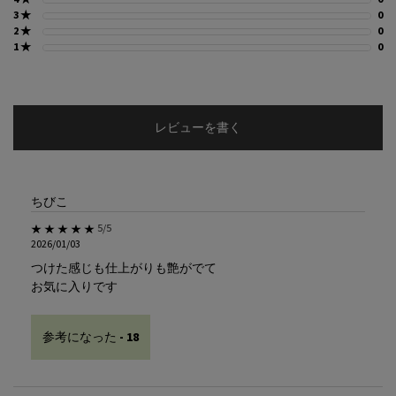
3 ★
0
0
2 ★
0
0
1 ★
0
0
レビューを書く
ちびこ
5星中5。
5/5
2026/01/03
つけた感じも仕上がりも艶がでて
お気に入りです
参考になった -
18