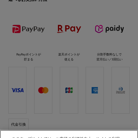
PayPayポイントが
楽天ポイントが
分割手数料なしで
貯まる
使える
翌月払い／3回払い
代金引換
プラダ ビューティとつながる