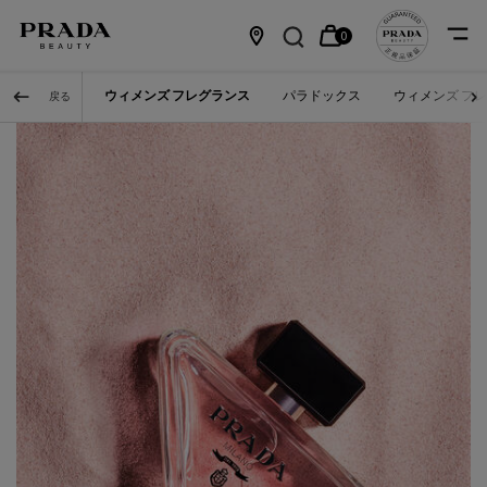
0
カ
0 カート内の製品
店
メインコンテンツ
ウィメンズ フレグランス
パラドックス
ウィメンズ フ
戻る
ー
舗
ト
情
報