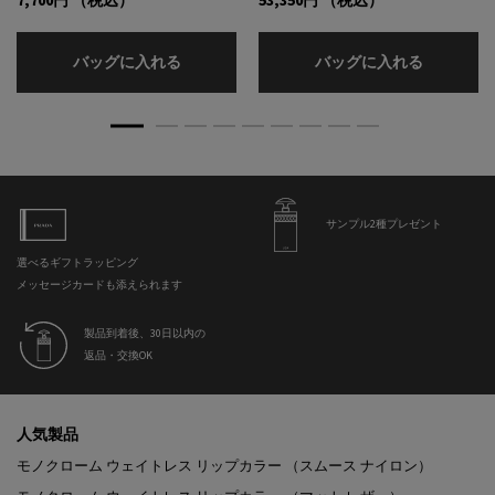
7,700円
（税込）
53,350円
（税込）
インフュージョン ドゥ プラダ キャンドルリ
オーグメン
バッグに入れる
バッグに入れる
サンプル2種プレゼント
選べるギフトラッピング
メッセージカードも添えられます
製品到着後、30日以内の
返品・交換OK
フッターナビゲーション
人気製品
モノクローム ウェイトレス リップカラー （スムース ナイロン）