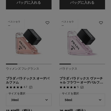
プラダ パラドックス ハンド トリプルケア 
プラダ パ
バッグに入れる
バッグに入れる
ベストセラ
ベストセラ
ー
ー
ウィメンズ フレグランス
パラドックス
プラダ パラドックス オーデパ
プラダ パラドックス ヴァーチ
ルファム
ャル フラワー オーデパルファ
ム
4.7
(7)
5
(2)
サイズ を選択
サイズ を選択
13,970円
（税込）
20,460円
（税込）