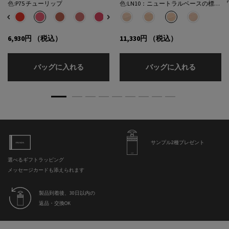
色:
P75 チューリップ
色:
LN10：ニュートラルベースの標準的な色★
色を選択してください
{1} の場合
色を選択してください
{1} の場合
選択済み
32 カフェ のカラー プラダ タッチ、1/8
選択済み
R68 チェリー のカラー プラダ タッチ、2/8
選択済み
P75 チューリップ のカラー プラダ タッチ、3/8
選択済み
P71 ボウ のカラー プラダ タッチ、4/8
選択済み
P72 ピンクダリア のカラー プラダ タッチ、5/8
選択済み
P76 リリー のカラー プラダ タッチ、6/8
選択済み
P79 モーヴ のカラー プラダ タッチ、7/8
選択済み
LC5：クールベースの明るい色​ のカラー
選択済み
O86 ピーチ のカラー プラダ タッチ
選択済み
LN5：ニュートラル ベースの明
選択済み
LN10：ニュートラルベ
選択済み
LN25：ニュ
6,930円
（税込）
11,330円
（税込）
プラダ タッチ
プラダ メ
バッグに入れる
バッグに入れる
サンプル2種プレゼント
選べるギフトラッピング
メッセージカードも添えられます
製品到着後、30日以内の
返品・交換OK
フッターナビゲーション