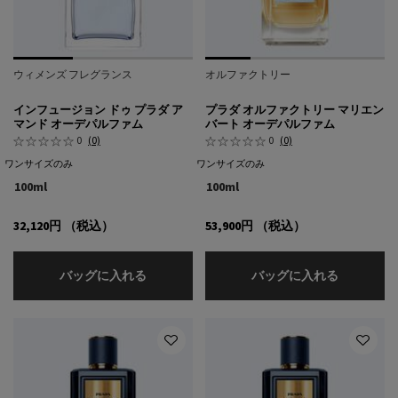
ウィメンズ フレグランス
オルファクトリー
インフュージョン ドゥ プラダ ア
プラダ オルファクトリー マリエン
マンド オーデパルファム
バート オーデパルファム
0
(0)
0
(0)
ワンサイズのみ
ワンサイズのみ
100ml
100ml
32,120円
（税込）
53,900円
（税込）
インフュージョン ドゥ プラダ アマンド オ
プラダ オ
バッグに入れる
バッグに入れる