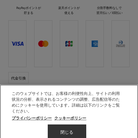
PayPayポイントが
楽天ポイントが
分割手数料なしで
貯まる
使える
翌月払い／3回払い
代金引換
プラダ ビューティとつながる
このウェブサイトでは、お客様の利便性向上、サイトの利用
状況の分析、表示されるコンテンツの調整、広告配信等のた
めにクッキーを使用しています。詳細は以下のリンクをご覧
ください。
プライバシーポリシー
クッキーポリシー
© PRADA BEAUTY
閉じる
利用規約
会員規約
プライバシーポリシー
特定商取引法に基づく表示
メールマガジン登録