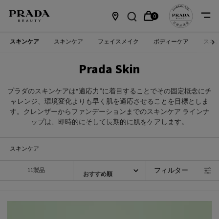
0
カ
0 カート内の製品
店
メインコンテンツ
スキンケア
スキンケア
フェイスメイク
ボディーケア
スキ
ー
舗
Prada Skin
ト
情
報
プラダのスキンケアは“適応力”に着目することでその固定概念にチ
ャレンジ、環境変化よりも早く肌を適応させることを目標としま
す。クレンザーからファンデーションまでのスキンケア ラインナ
ップは、即時的にそして長期的に肌をケアします。​
スキンケア
フィルター
11製品
フィルターメニュー