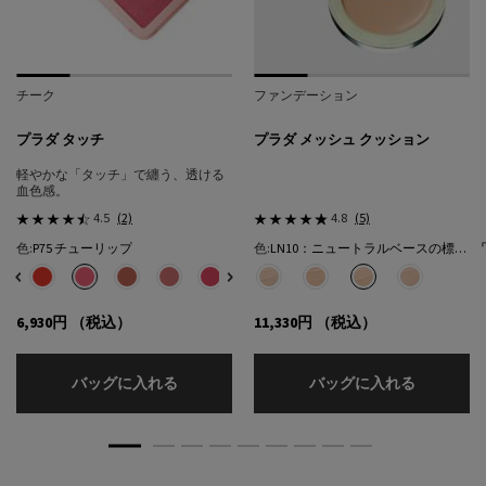
チーク
ファンデーション
プラダ タッチ
プラダ メッシュ クッション
軽やかな「タッチ」で纏う、透ける
血色感。
4.5
(2)
4.8
(5)
色:
P75 チューリップ
色:
LN10：ニュートラルベースの標準的な色★
色を選択してください
{1} の場合
色を選択してください
{1} の場合
選択済み
32 カフェ のカラー プラダ タッチ、1/8
選択済み
R68 チェリー のカラー プラダ タッチ、2/8
選択済み
P75 チューリップ のカラー プラダ タッチ、3/8
選択済み
P71 ボウ のカラー プラダ タッチ、4/8
選択済み
P72 ピンクダリア のカラー プラダ タッチ、5/8
選択済み
P76 リリー のカラー プラダ タッチ、6/8
選択済み
P79 モーヴ のカラー プラダ タッチ、7/8
選択済み
LC5：クールベースの明るい色​ のカラー
選択済み
O86 ピーチ のカラー プラダ タッチ
選択済み
LN5：ニュートラル ベースの明
選択済み
LN10：ニュートラルベ
選択済み
LN25：ニュ
6,930円
（税込）
11,330円
（税込）
プラダ タッチ
プラダ メ
バッグに入れる
バッグに入れる