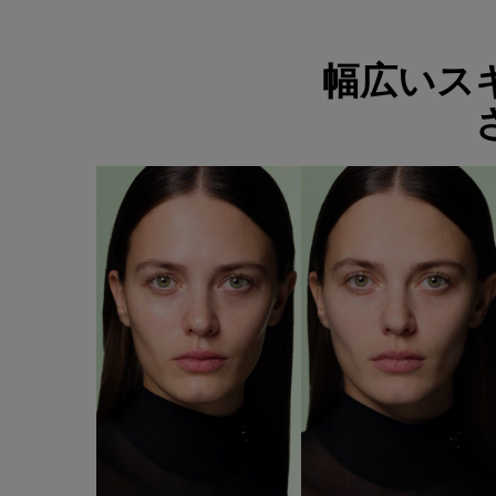
<h2 class="c-section__title h-text-align-center">幅広いスキンタイプ・カラー
幅広いス