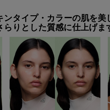
の肌を美しく導き、<br class="h-show-for-large">さらりとした質感に仕上げます​</h2>
キンタイプ・カラーの肌を美
さらりとした質感に仕上げます