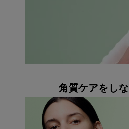
An Extending Primer to blur today and refine for tomorrow
角質ケアをしな