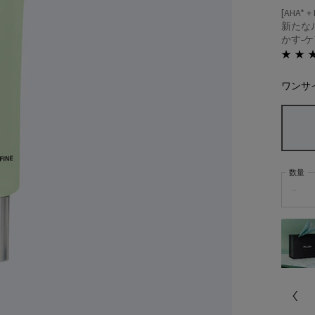
[AHA*
新たな
かす-ケ
ワンサ
数量
−
サンプルプレゼント
人気製品のサンプルを
2種プレゼント