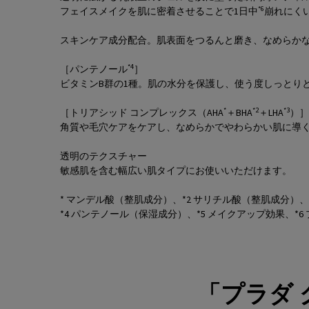
*6
フェイスメイクを肌に密着させることで1日中
崩れにく
スキンケア成分配合。肌表面をつるんと磨き、なめらか
*4
［パンテノール
］
ビタミンB群の1種。肌の水分を保護し、使う度しっとり
*
*2
*3
［トリアシッド コンプレックス（AHA
＋BHA
＋LHA
）］
角質や毛穴ケアをケアし、なめらかでやわらかい肌に導
透明のテクスチャー
敏感肌を含む幅広い肌タイプにお使いいただけます。
* マンデル酸（整肌成分）、*2 サリチル酸（整肌成分）
*4 パンテノール（保湿成分）、*5 メイクアップ効果、*
「プラダ