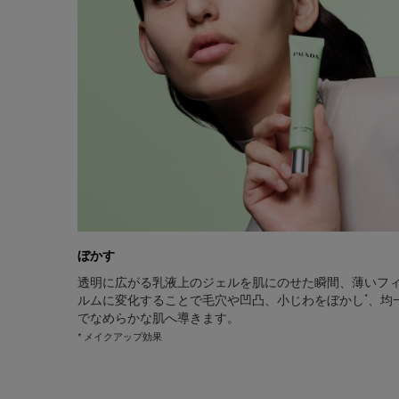
ぼかす
透明に広がる乳液上のジェルを肌にのせた瞬間、薄いフ
*
ルムに変化することで毛穴や凹凸、小じわをぼかし
、均
でなめらかな肌へ導きます。
* メイクアップ効果