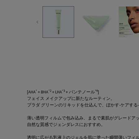
PDP Tabs
*
*2
*3
*4
[AHA
+ BHA
+ LHA
+ パンテノール
]
フェイス メイクアップに新たなルーティン。
プラダ グリーンのリキッドを仕込んで、ぼかす-ケアする
薄い透明フィルムで包み込み、まるで素肌がグレードア
自然な質感でジェンダレスにおすすめ。
透明に広がる乳液上のジェルを肌に塗った瞬間薄いフィ