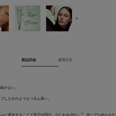
製品詳細
使用方法
-崩さない。
ップしたかのようなつるん肌へ。
*5
ルムに変化することで毛穴や凹凸、小じわをぼかし
、均一でなめらかな