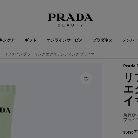
キンケア
ギフト
オンラインサービス
プラダネス
メンバ
リファイン ブラーリング エクステンディング プライマー
Prada 
リ
エ
イ
角質か
プライ
8,470円