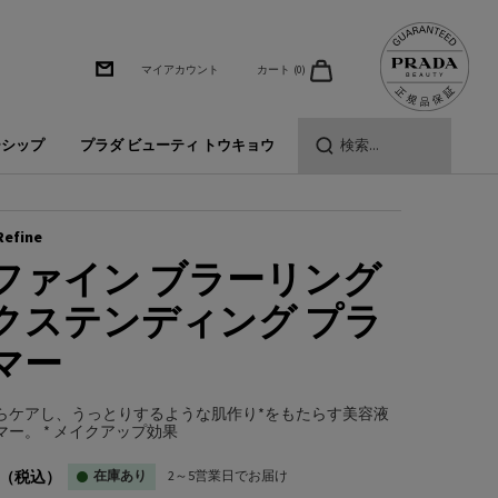
カート
0
マイアカウント
0 カート内の製品
ーシップ
プラダ ビューティ トウキョウ
検索...
Refine
ファイン ブラーリング
クステンディング プラ
マー
らケアし、うっとりするような肌作り*をもたらす美容液
マー。 * メイクアップ効果
（税込）
在庫あり
2～5営業日でお届け