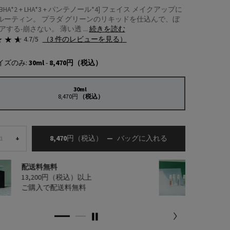
 + BHA*2 + LHA*3 + パンテノール*4] フェイス メイクアップに
ルーティン。 プラダ グリーンのリキッドを仕込んで、ぼ
アする-崩さない。 薄い透 ...
続きを読む
4.7/5
（3 件のレビューを見る）
イズのみ:
30ml
-
8,470円
（税込）
30ml
選択済み
, 1/1
8,470円
（税込）
8,470円
（税込）
―
バッグに入れる
リファイン ブラー
+
配送料無料
サンプ
13,200円（税込）以上
人気製
ご購入で配送料無料
2種プ