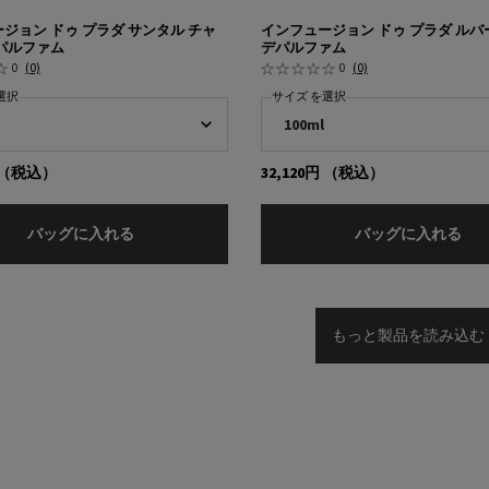
ジョン ドゥ プラダ サンタル チャ
インフュージョン ドゥ プラダ ルバ
パルファム
デパルファム
0
(0)
0
(0)
選択
サイズ を選択
（税込）
32,120円
（税込）
インフュージョン ドゥ プラダ サンタル チャイ オ
イ
バッグに入れる
バッグに入れる
もっと製品を読み込む