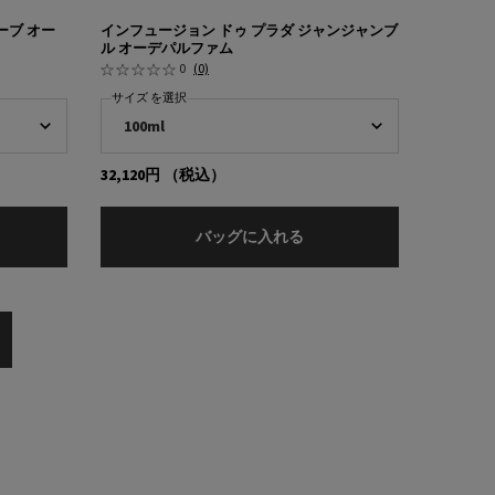
ーブ オー
インフュージョン ドゥ プラダ ジャンジャンブ
ル オーデパルファム
0
(0)
サイズ を選択
32,120円
（税込）
ーデパルファム
ンフュージョン ドゥ プラダ ルバーブ オーデパルファム
インフュージョン ドゥ プ
バッグに入れる