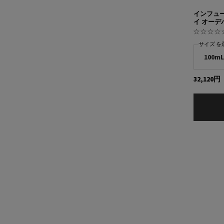
インフュー
イ オーデ
サイズ を
32,120円