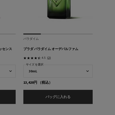
パラダイム
エッセンス
プラダ パラダイム オーデパルファム
4.5
(2)
サイズ を選択
13,420円
（税込）
デパルファム
ラダ パラドックス ラディカル エッセンス パルファム
プラダ パラダイム オーデ
バッグに入れる