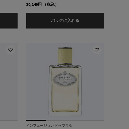
30,140円
（税込）
ラダ パラドックス ヴァーチャル フラワー オーデパルファム
プラダ パラドックス ラデ
バッグに入れる
インフュージョン ドゥ プラダ