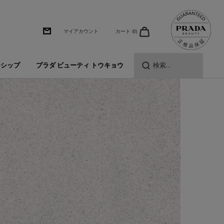
カート
0
マイアカウント
0 カート内の製品
ーシップ
プラダ ビューティ トウキョウ
検索...