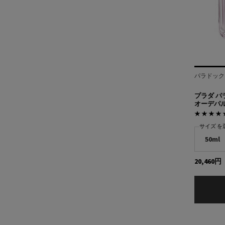
パラドック
プラダ パ
オーデパ
サイズ を
20,460円