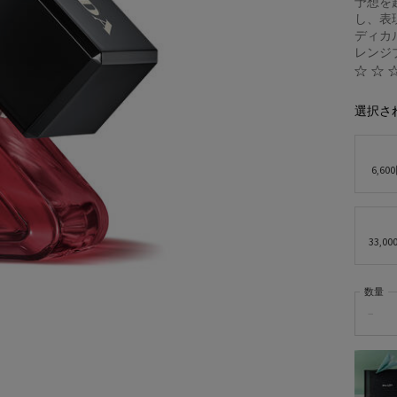
予想を
し、表
ディカ
レンジブ
選択さ
6,60
33,0
数量
−
サンプルプレゼント
人気製品のサンプルを