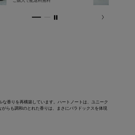
ご購入で配送料無料
2種プ
ラルな香りを再構築しています。ハートノートは、ユニーク
ながらも調和のとれた香りは、まさにパラドックスを体現