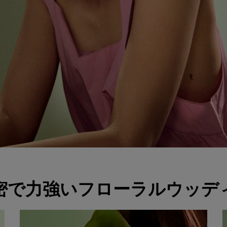
l h-text-bold">より濃密で力強いフローラルウッディの香り</h2>
密で力強いフローラルウッデ