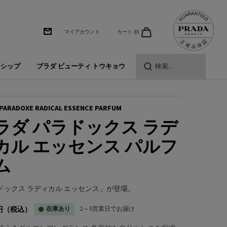
カート
0
マイアカウント
0 カート内の製品
ーシップ
プラダ ビューティ トウキョウ
検索...
PARADOXE RADICAL ESSENCE PARFUM
ラダ パラドックス ラデ
カル エッセンス パルフ
ム
ドックス ラディカル エッセンス」が登場。
円
（税込）
在庫あり
2～5営業日でお届け