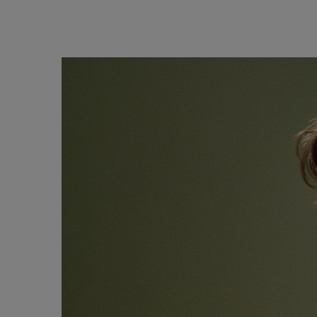
pdp-section-content-MPL01825