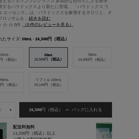
超えるグルマンフレグランス 多面的な自分らしさを探求
現するパラドックスより新たに登場。 「パラドックス ラ
ル エッセンス」は、パラドックスを象徴するネロリと、オ
ロッサムを ...
続きを読む
0/5
（0 件のレビューを見る）
れたサイズ:
30mL
-
16,500円
（税込）
10mL
50mL
30mL
選択済み
, 2/5
16,500円
（税込）
選択済み
, 1/5
選択済み
, 3/5
0円
（税込）
24,090円
（税込）
90mL
リフィル 100mL
選択済み
, 4/5
選択済み
, 5/5
00円
（税込）
30,140円
（税込）
16,500円
（税込）
―
バッグに入れる
プラダ パラドック
+
配送料無料
サンプ
13,200円（税込）以上
人気製