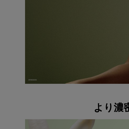
<h2 class="c-section__title h-text-align-center h-text-size-18-for-smal
より濃