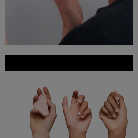
pdp-section-content-MPL01850-6
無料色交換サービス