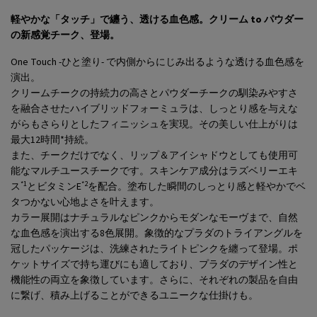
軽やかな「タッチ」で纏う、透ける血色感。クリーム to パウダー
の新感覚チーク、登場。
One Touch -ひと塗り- で内側からにじみ出るような透ける血色感を
演出。
クリームチークの持続力の高さとパウダーチークの馴染みやすさ
を融合させたハイブリッドフォーミュラは、しっとり感を与えな
がらもさらりとしたフィニッシュを実現。その美しい仕上がりは
最大12時間*持続。
また、チークだけでなく、リップ＆アイシャドウとしても使用可
能なマルチユースチークです。スキンケア成分はラズベリーエキ
*1
*2
ス
とビタミンE
を配合。塗布した瞬間のしっとり感と軽やかでベ
タつかない心地よさを叶えます。
カラー展開はナチュラルなピンクからモダンなモーヴまで、自然
な血色感を演出する8色展開。象徴的なプラダのトライアングルを
冠したパッケージは、洗練されたライトピンクを纏って登場。ポ
ケットサイズで持ち運びにも適しており、プラダのデザイン性と
機能性の両立を象徴しています。さらに、それぞれの製品を自由
に繋げ、積み上げることができるユニークな仕掛けも。