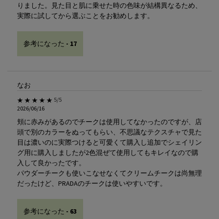
りました。見た目と肌に乗せた時の色味が結構異なるため、
実際に試してから選ぶことをお勧めします。
参考になった -
17
なお
5星中5。
5/5
2026/06/16
頬に赤みがあるのでチークは使用してなかったのですが、店
頭で別のカラーをぬってもらい、不思議なテクスチャで見た
目は濃いのに実際つけると可愛くて購入し追加でシェイリン
グ用に購入しましたが2色混ぜて使用してもキレイなので購
入して良かったです。
パウダーチークも使いこなせなくてクリームチークは尚無理
だったけど、PRADAのチークは使いやすいです。
参考になった -
63