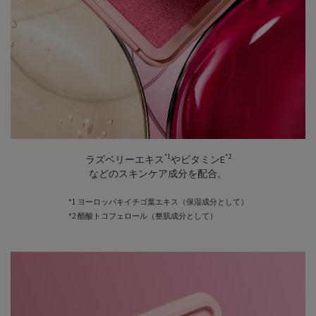
*1
*2
ラズベリーエキス
やビタミンE
などのスキンケア成分を配合。
*1 ヨーロッパキイチゴ葉エキス（保湿成分として）
*2 醋酸トコフェロール（整肌成分として）