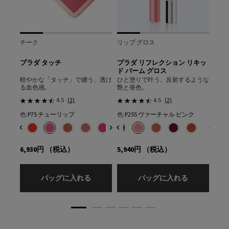
チーク
リップ グロス
アイ
ン
プラダ タッチ
プラダ リフレクション リキッ
ダイ
ド バーム グロス
ェク
軽やかな「タッチ」で纏う、透け
ひと塗りで叶う、反射するような
眩い
る血色感。
艶と発色。
ュー
4.5
(2)
4.5
(2)
LN10：ニュートラルベースの標準的な色★
色:
P75 チューリップ
色:
P255 ヴァーチャル ピンク
色:
06
の場合
色を選択してください
{1} の場合
色を選択してください
{1} の場合
色を選択してください
ボリューム マスカラ、1/1
色​ のカラー プラダ メッシュ クッション、1/4
ースの明るい色 のカラー プラダ メッシュ クッション、2/4
ラルベースの標準的な色★ のカラー プラダ メッシュ クッション、3/4
ートラル ベースの少し健康的な色 のカラー プラダ メッシュ クッション、4/4
選択済み
B32 カフェ のカラー プラダ タッチ、1/8
選択済み
U000 ユニバーサル のカラー プラダ リフレクション リキッド バーム グロス
選択済み
R68 チェリー のカラー プラダ タッチ、2/8
選択済み
U002 バナナ イエロー のカラー プラダ リフレクション リキッド バー
選択済み
P75 チューリップ のカラー プラダ タッチ、3/8
選択済み
B201 チョコボット のカラー プラダ リフレクション リキッド 
選択済み
P71 ボウ のカラー プラダ タッチ、4/8
選択済み
B210 ブラウン スクリプト のカラー プラダ リフレクシ
選択済み
P72 ピンクダリア のカラー プラダ タッチ、5/8
選択済み
R220 インフラレッド のカラー プラダ リフレクシ
選択済み
P76 リリー のカラー プラダ タッチ、6/8
選択済み
R221 レッド バイト のカラー プラダ リ
選択済み
P79 モーヴ のカラー プラダ タッチ、7/8
選択済み
P255 ヴァーチャル ピンク のカラ
選択済み
O86 ピーチ のカラー プラダ タッチ
選択済み
P258 ブラッシウェア のカラ
選択済み
P259 ピクセルプラム
選択済み
O281 ファイ
選択
商品
6,930円
（税込）
5,940円
（税込）
11,
プラダ タッチ
プラダ リフ
バッグに入れる
バッグに入れる