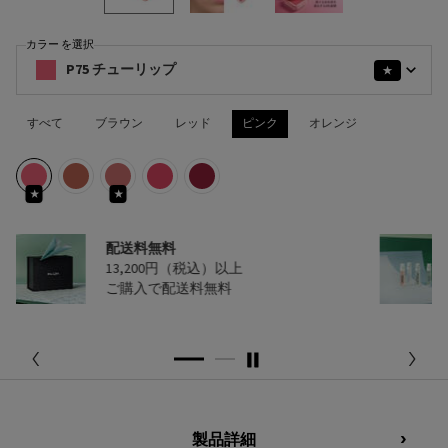
カラー を選択
プラダ タッチ の カラー を選択してください
P75 チューリップ
★
すべて
ブラウン
レッド
ピンク
オレンジ
選択済み
P75 チューリップ, 1/5
選択済み
P71 ボウ, 2/5
選択済み
P72 ピンクダリア, 3/5
選択済み
P76 リリー, 4/5
選択済み
P79 モーヴ, 5/5
★
★
サンプルプレゼント
人気製品のサンプルを
2種プレゼント
PDP Tabs
製品詳細