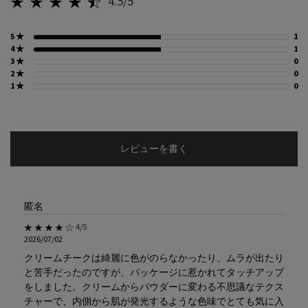
4.5/5
5星中4.5。
5 ★
1
1
4 ★
1
1
3 ★
0
0
2 ★
0
0
1 ★
0
0
レビューを書く
匿名
5星中4。
4/5
2026/07/02
クリームチークは綺麗に色がのらなかったり、ムラが出たり
と苦手だったのですが、パッケージに惹かれてタッチアップ
をしました。クリームからパウダーに変わる不思議なテクス
チャーで、内側から肌が発光するような色味でとても気に入