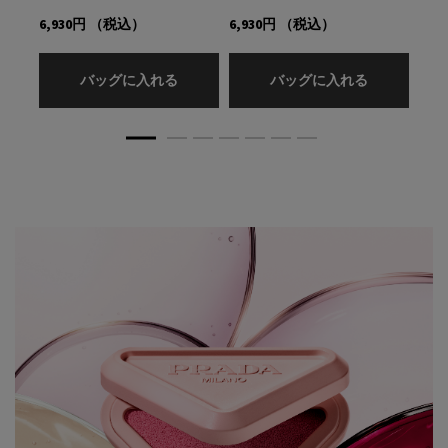
6,930円
（税込）
6,930円
（税込）
5,9
プラダ タッチ
プラダ タッ
バッグに入れる
バッグに入れる
ラズベリーエキス*1やビタミンE*2などのスキンケア成分を配合。