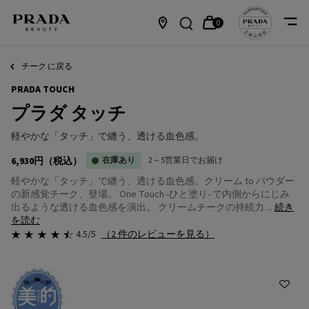
0
カ
0 カート内の製品
店
メインコンテンツ
ー
舗
チーク に戻る
PRADA TOUCH
ト
情
プラダ タッチ
報
軽やかな「タッチ」で纏う、透ける血色感。
6,930円
（税込）
在庫あり
2～5営業日でお届け
軽やかな「タッチ」で纏う、透ける血色感。クリーム to パウダー
の新感覚チーク、登場。 One Touch -ひと塗り- で内側からにじみ
出るような透ける血色感を演出。 クリームチークの持続力 ...
続き
を読む
4.5/5
（2 件のレビューを見る）