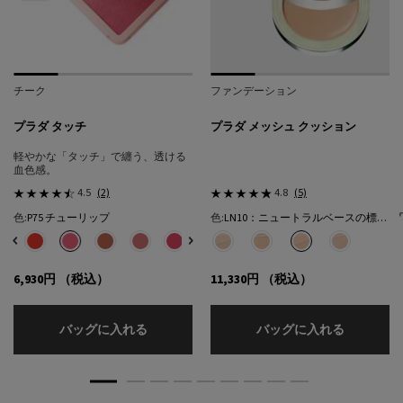
チーク
ファンデーション
プラダ タッチ
プラダ メッシュ クッション
軽やかな「タッチ」で纏う、透ける
血色感。
4.5
(2)
4.8
(5)
色:
P75 チューリップ
色:
LN10：ニュートラルベースの標準的な色★
色を選択してください
{1} の場合
色を選択してください
{1} の場合
選択済み
32 カフェ のカラー プラダ タッチ、1/8
選択済み
R68 チェリー のカラー プラダ タッチ、2/8
選択済み
P75 チューリップ のカラー プラダ タッチ、3/8
選択済み
P71 ボウ のカラー プラダ タッチ、4/8
選択済み
P72 ピンクダリア のカラー プラダ タッチ、5/8
選択済み
P76 リリー のカラー プラダ タッチ、6/8
選択済み
P79 モーヴ のカラー プラダ タッチ、7/8
選択済み
LC5：クールベースの明るい色​ のカラー
選択済み
O86 ピーチ のカラー プラダ タッチ
選択済み
LN5：ニュートラル ベースの明
選択済み
LN10：ニュートラルベ
選択済み
LN25：ニュ
6,930円
（税込）
11,330円
（税込）
プラダ タッチ
プラダ メ
バッグに入れる
バッグに入れる