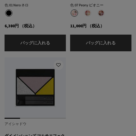
色:
01 Nero ネロ
色:
07 Peony ピオニー
1色
色を選択してください
{1} の場合
選択済み
01 Nero ネロ のカラー スコープ ラッシュ エクステンディング ボリューム マスカラ
選択済み
07 Peony ピオニー のカラー ダイ
選択済み
08 Pansy パンジー のカラ
選択済み
09 Primula プ
6,380円
（税込）
11,000円
（税込）
スコープ ラッシュ エクステンディング ボリ
ダイメンシ
バッグに入れる
バッグに入れる
アイシャドウ