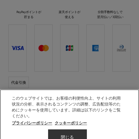
PayPayポイントが
楽天ポイントが
分割手数料なしで
貯まる
使える
翌月払い／3回払い
代金引換
プラダ ビューティとつながる
このウェブサイトでは、お客様の利便性向上、サイトの利用
状況の分析、表示されるコンテンツの調整、広告配信等のた
めにクッキーを使用しています。詳細は以下のリンクをご覧
ください。
プライバシーポリシー
クッキーポリシー
© PRADA BEAUTY
閉じる