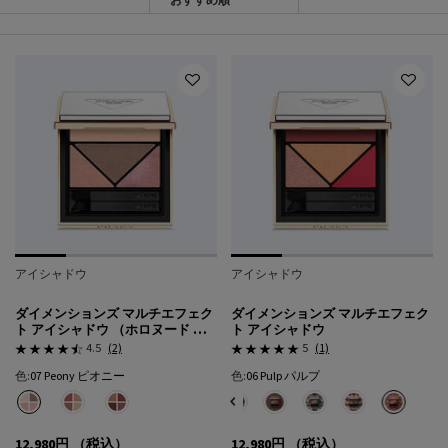
フィルターメニュー
アイシャドウ
アイシャドウ
ダイメンションズ マルチエフェク
ダイメンションズ マルチエフェク
ト アイシャドウ （ホロヌード コ
ト アイシャドウ
レクション）
4.5
(2)
5
(1)
色:
07 Peony ピオニー
色:
06 Pulp パルプ
色を選択してください
{1} の場合
色を選択してください
{1} の場合
選択済み
07 Peony ピオニー のカラー ダイメンションズ マルチエフェクト アイシャドウ 
選択済み
08 Pansy パンジー のカラー ダイメンションズ マルチエフェクト アイ
選択済み
09 Primula プリムラ のカラー ダイメンションズ マルチエフ
選択済み
商品バリエーションは在庫切れです, 01 Portra
選択済み
02 Profusion プロフュージョン のカ
選択済み
03 Pulse パルス のカラー ダ
選択済み
04 Poetry ポエトリー
選択済み
05 Pure ピュ
選択済み
06 Pul
12,980円
（税込）
12,980円
（税込）