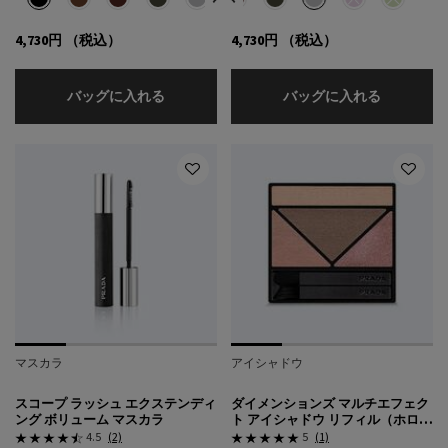
4,730円
（税込）
4,730円
（税込）
ラインズ デュラブル グライディング アイペ
ラインズ 
バッグに入れる
バッグに入れる
マスカラ
アイシャドウ
スコープ ラッシュ エクステンディ
ダイメンションズ マルチエフェク
ング ボリューム マスカラ
ト アイシャドウ リフィル（ホロヌ
ード コレクション）
4.5
(2)
5
(1)