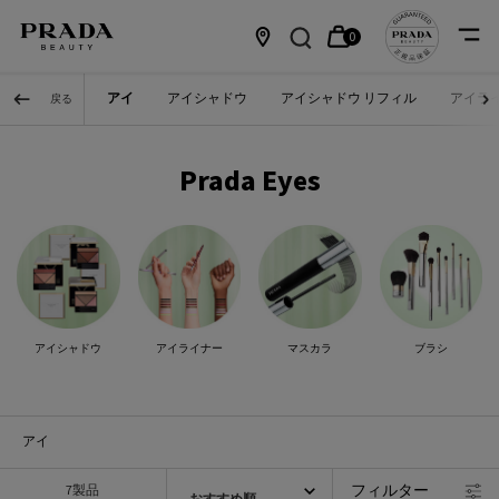
0
カ
0 カート内の製品
店
メインコンテンツ
アイ
アイシャドウ
アイシャドウ リフィル
アイラ
戻る
ー
舗
ト
情
Prada Eyes
報
アイシャドウ
アイライナー
マスカラ
ブラシ
アイ
フィルター
7製品