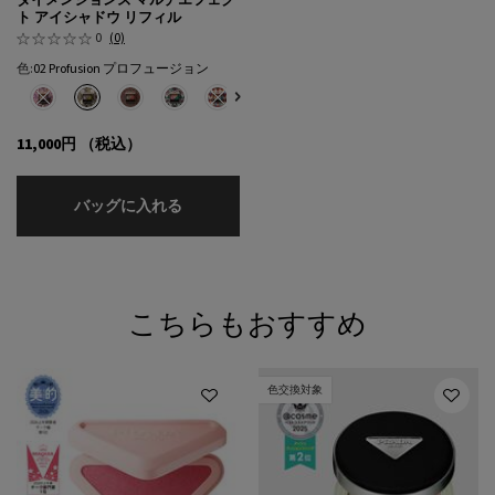
ダイメンションズ マルチエフェク
ト アイシャドウ リフィル
0
(0)
色:
02 Profusion プロフュージョン
色を選択してください
{1} の場合
選択済み
商品バリエーションは在庫切れです, 01 Portrait ポートレート のカラー ダ
選択済み
02 Profusion プロフュージョン のカラー ダイメンションズ マルチエ
選択済み
03 Pulse パルス のカラー ダイメンションズ マルチエフェクト 
選択済み
04 Poetry ポエトリー のカラー ダイメンションズ マ
選択済み
商品バリエーションは在庫切れです, 05 Pure 
選択済み
商品バリエーションは在庫切れです, 06 P
11,000円
（税込）
ダイメンションズ マルチエフェクト アイシ
バッグに入れる
こちらもおすすめ
色交換対象