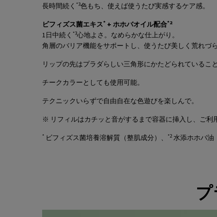
*3
長時間続く
色もち、使えば使うたび実感するケア感。
*
*2
ビフィズス菌エキス
+ ホホバオイル配合
*3
1日中続く
心地よさ。なめらかな仕上がり。
角層のバリア機能をサポートし、使うたび美しく荒れづら
リップの先はプラダらしい三角形にかたどられていること
チークカラーとしても使用可能。​
テクニックいらずで自由自在な色遊びを楽しんで。​
※ リフィルはカチッと音がするまで容器に挿入し、ご利用
*
*2
ビフィズス菌培養溶解質（整肌成分）、
水添ホホバ油
プ
How to Refill your Prada Monochrome Lipstick