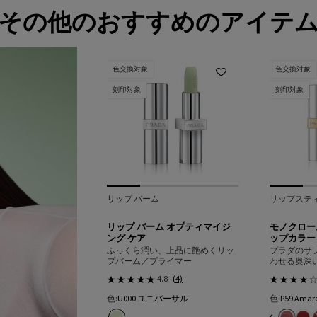
その他のおすすめのアイテ
色交換対象
色交換対象
刻印対象
刻印対象
リップ バーム
リップステ
リップ バーム オプティマイジ
モノクロー
ング ケア
ップカラー
ふっくら潤い、上品に艶めくリッ
プラダのサ
プバーム／プライマー
わせる奥深
4.8
(4)
色:
U000 ユニバーサル
色:
P59 Am
1色
色を選択してください
選択済み
商品バリエーションは在庫切れです, B01 Argile アルジ
選択済み
U000 ユニバーサル のカラー リップ バーム オプティマ
選択済み
商品バリエーションは在庫切れです, B02 Quartz 
選択済み
商品バリエーションは在庫切れです, B03 Mahog
選択済み
商品バリエーションは在庫切れです, B05 Fa
選択済み
商品バリエーションは在庫切れです, B13 
選択済み
B15 Uniform ユニフォーム の
選択済み
商品バリエーションは在庫切れです,
選択済み
商品バリエーションは在庫切れで
選択済み
P55 Fuxia フュー
選択済み
P56 Notte 
選択済み
P58 Tama
選択済み
P59 A
選択
R26