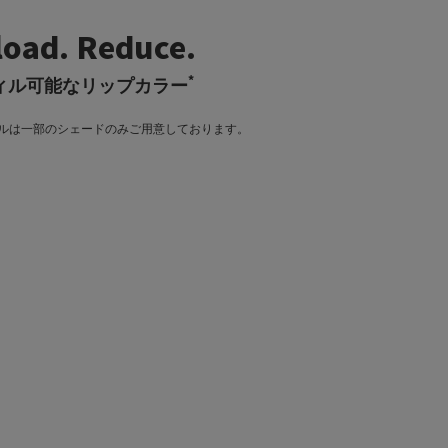
load. Reduce.
*
ィル可能なリップカラー
ィルは一部のシェードのみご用意しております。​