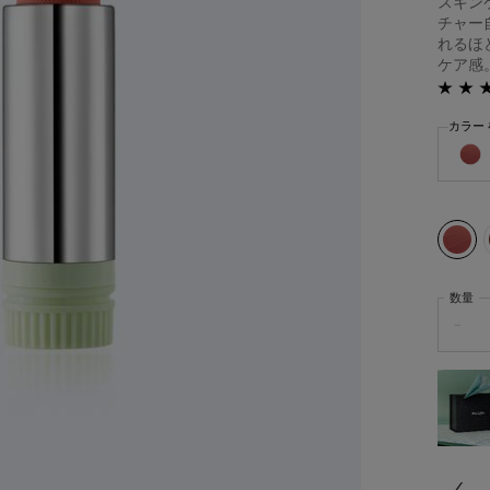
スキン
チャー
れるほ
ケア感。 
カラー
モノクロ
選択済
B101 T
数量
−
サンプルプレゼント
人気製品のサンプルを
2種プレゼント