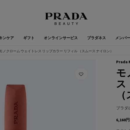
キンケア
ギフト
オンラインサービス
プラダネス
メンバ
モノクローム ウェイトレス リップカラー リフィル （スムース ナイロン）
Prada 
モ
ス
（
プラダ
6,160円