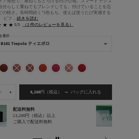
ケア発想で、重ねてもとろける付け心地。​ スマート テクス
自分らしく重ねてもブレンドしても、付けていることを忘
どの軽さ。長時間続く*3色もち、使えば使うたび実感する
ビフ ...
続きを読む
5/5
（2 件のレビューを見る）
 を選択
ーム ウェイトレス リップカラー リフィル （スムース ナイロン） の カラー を選択
B101 Tiepolo ティエポロ
み
iepolo ティエポロ, 1/8
選択済み
B103 Auburn オーバーン, 2/8
選択済み
商品バリエーションは在庫切れです, B106 Caramel キャラメル, 3/8
選択済み
商品バリエーションは在庫切れです, B107 Sedona セドナ, 4/8
選択済み
O177 Flamingo フラミンゴ, 5/8
選択済み
P157 Pourpre プールプル, 6/8
選択済み
商品バリエーションは在庫切れです, P158 Meran
選択済み
R128 Granato グラナート, 8/8
6,160円
（税込）
―
バッグに入れる
モノクローム ウェ
+
配送料無料
サンプ
13,200円（税込）以上
人気製
ご購入で配送料無料
2種プ