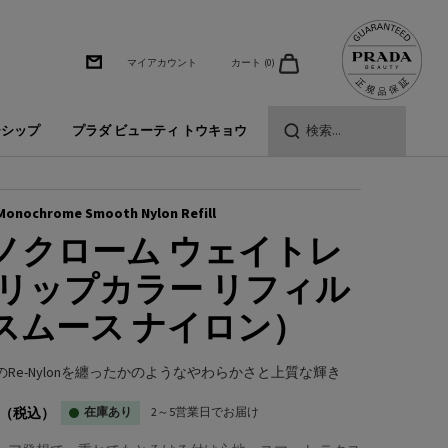
カート
0
マイアカウント
0 カート内の製品
ーシップ
プラダ ビューティ トウキョウ
検索...
Monochrome Smooth Nylon Refill
ノクローム ウェイトレ
 リップカラー リフィル
スムース ナイロン）
のRe-Nylonを纏ったかのようなやわらかさと上質な輝き
（税込）
在庫あり
2～5営業日でお届け