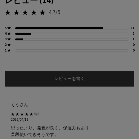
レビュー (14)
4.7/5
5星中4.7。
5 ★
11
1
4 ★
2
2
3 ★
1
1
2 ★
0
0
1 ★
0
0
レビューを書く
くうさん
5星中5。
5/5
2026/04/19
思ったより、発色が良く、保湿力もあり
普段使いできそうです。