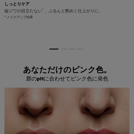
しっとりケア
*
縦ジワの目立たない
、ぷるんと艶めく仕上がりに。
* メイクアップ効果
あなただけのピンク色。
<h2 class="c-section__title h-text-align-center h-text-bold">あなただけのピンク色
唇のpHに合わせてピンク色に発色