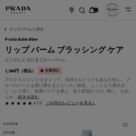
0
カ
0 カート内の製品
店
メインコンテンツ
ー
舗
リップ バーム に戻る
Prada Balm Blue
ト
情
リップ バーム ブラッシング ケア
報
ピンクにとろけるブルー バーム
7,260円
（税込）
在庫切れ
アストラル ピンクをまとって、気持ちもリップもあなた色に。 ブ
ルーのバームを唇に乗せるとピンクに発色。 ふっくら*1 艶めき、
しっとり潤う。角層バリアを整え、使う度荒れづらい唇に。 なめ
らか ...
続きを読む
4.7/5
（14 件のレビューを見る）
色交換対象
刻印対象