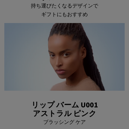
持ち運びたくなるデザインで
ギフトにもおすすめ
リップ バーム U001
<h2 class="c-section__title h-text-align-center h-text-bold">リップ バーム U001 <
アストラル ピンク
ブラッシング ケア