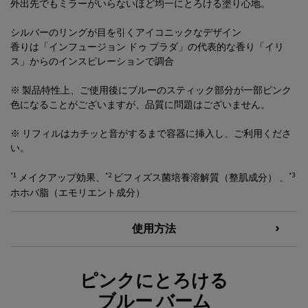
外出先でもミラーがいらないほど均一にとろける塗り心地。
シルバーのリングが目を引くアイコニックなデザイン
香りは「インフュージョン ドゥ プラダ」の代表的な香り「イリ
ス」からのインスピレーションで調合
※ 製品特性上、ご使用後にブルーのスティック部分が一部ピンク
色になることがございますが、品質に問題はございません。
※ リフィルはカチッと音がするまで容器に挿入し、ご利用くださ
い。
*1
*2
*3
メイクアップ効果、
ビフィズス菌培養溶解質（整肌成分） 、
ホホバ脂（エモリエント成分）
使用方法
ピンクにとろける
ピンクにとろけるブルー バーム
ブルー バーム