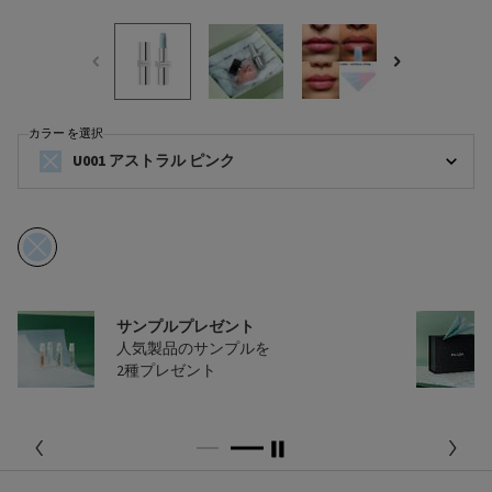
カラー を選択
リップ バーム ブラッシング ケア の カラー を選択してください
U001 アストラル ピンク
商品バリエーションは在庫切れです, U001 アストラル ピンク
選択済み
商品バリエーションは在庫切れです, U001 アストラル ピンク, 1/1
配送料無料
13,200円（税込）以上
ご購入で配送料無料