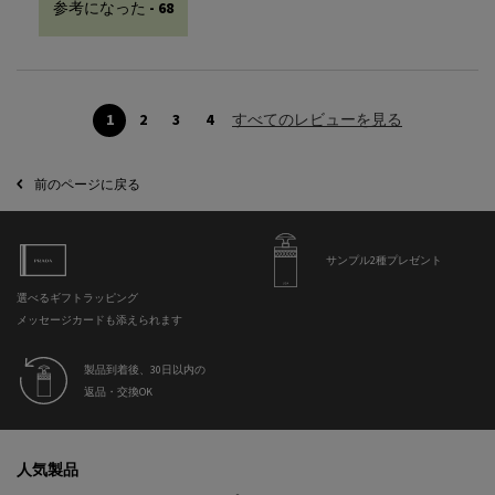
参考になった -
68
1
2
3
4
すべてのレビューを見る
ページ 1/4。 現在のページ
前のページに戻る
サンプル2種プレゼント
選べるギフトラッピング
メッセージカードも添えられます
製品到着後、30日以内の
返品・交換OK
フッターナビゲーション
人気製品