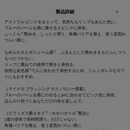
PDP Tabs
製品詳細
アストラル ピンクをまとって、気持ちもリップもあなた色に。
ブルーのバームを唇に乗せるとピンクに発色。
*1
ふっくら
艶めき、しっとり潤う。角層バリアを整え、使う度荒れ
づらい唇に。
*1
なめらかさとボリューム感
、ぷるんとした艶めきをもたらしつつ
もべたつかない。
リップに重ねての使用で輝きと発色を。
*1
自然な血色感
で人に合わせて発色するため、ジェンダレスなギフ
トにもおすすめ。
［マイクロ ブラッシング テクノロジー搭載］
ブルーのバームを唇にのせるとpHに合わせてピンク色に発色。
ほんのり色づくあなただけの色を楽しんで。
*2
*3
［ビフィズス菌エキス
・ホホバオイル
配合］
1度の塗布で長時間潤う。だけじゃない。
角層バリアを整え、使う度荒れづらい唇に