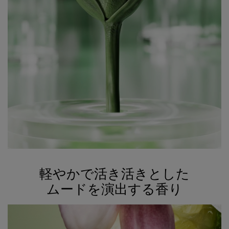
軽やかで活き活きとした​
<h2 class="c-section__title h-text-align-center">軽やかで活き活きとした​<br
ムードを演出する香り