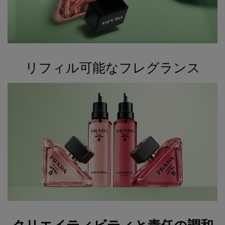
リフィル可能なフレグランス
<h2 class="c-section__title h-text-align-center h-text-bold">クリエイティビティ