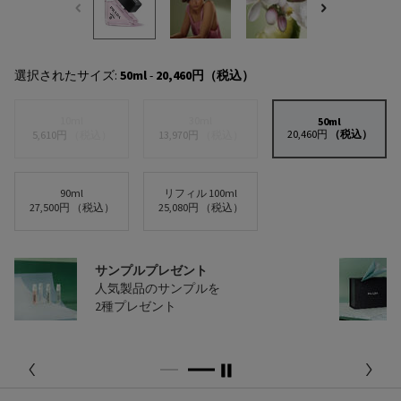
選択されたサイズ:
50ml
-
20,460円
（税込）
10ml
30ml
50ml
選択済み
, 3/5
20,460円
（税込）
選択済み
商品バリエーションは在庫切れです,
, 1/5
選択済み
商品バリエーションは在庫切れです,
, 2/5
5,610円
（税込）
13,970円
（税込）
90ml
リフィル 100ml
選択済み
, 4/5
選択済み
, 5/5
27,500円
（税込）
25,080円
（税込）
配送料無料
13,200円（税込）以上
ご購入で配送料無料