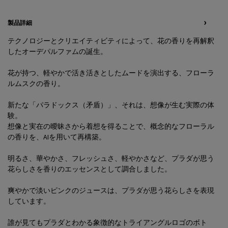
PDP Tabs
製品詳細
テクノロジーとクリエイティビティによって、花の香りを再解釈
したオーデパルファムの誕生。
花が持つ、軽やかで活き活きとしたムードを演出する、フローラ
ルムスクの香り。
新たな「パラドックス（矛盾）」、それは、想像が生む実際の体
験。
想像と実在の曖昧さから着想を得ることで、概念的なフローラル
の香りを、AIを用いて再構築。
明るさ、華やかさ、フレッシュさ、軽やかさなど、プラダが思う
花らしさを香りのエッセンスとして調合しました。
爽やかで淡いピンクのジュースは、プラダが思う花らしさを表現
しています。
誰が見てもプラダとわかる象徴的なトライアングルロゴのボト