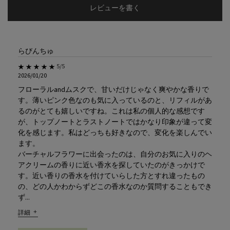
レビューを書く
らびんちゅ
5星中5。
5/5
2026/01/20
フローラルandムスクで、甘いだけじゃなく爽やかな香りで
す。薄いピンク色なのも気に入っているのと、リフィルがあ
るのがとても嬉しいですね。これは私の個人的な感想です
が、トップノートとラストノートではかなり印象が違って変
化を感じます。私はどっちも好きなので、変化を楽しんでい
ます。
バーチャルフラワーに出会ったのは、自分のお気に入りのヘ
アクリームの香りに近い香水を探していたのがきっかけで
す。近い香りの香水を付けていらした方とすれ違ったもの
の、どの人かわからずどこの香水なのか質問することもでき
ず...
詳細
ユーザーのレビューについて らびんちゅ