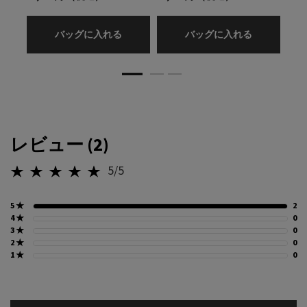
プラダ パラドックス オーデパルファム
プラダ パラ
バッグに入れる
バッグに入れる
PDP Slot 2 Section
レビュー (2)
PDP Reviews
5/5
5星中5。
5 ★
2
2
4 ★
0
0
3 ★
0
0
2 ★
0
0
1 ★
0
0