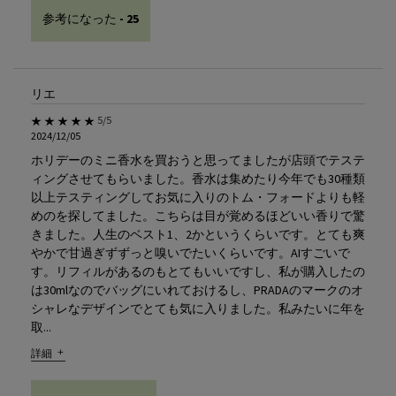
参考になった -
25
リエ
5星中5。
5/5
2024/12/05
ホリデーのミニ香水を買おうと思ってましたが店頭でテステ
ィングさせてもらいました。香水は集めたり今年でも30種類
以上テスティングしてお気に入りのトム・フォードよりも軽
めのを探してました。こちらは目が覚めるほどいい香りで驚
きました。人生のベスト1、2かというくらいです。とても爽
やかで甘過ぎずずっと嗅いでたいくらいです。AIすごいで
す。リフィルがあるのもとてもいいですし、私が購入したの
は30mlなのでバッグにいれておけるし、PRADAのマークのオ
シャレなデザインでとても気に入りました。私みたいに年を
取...
詳細
ユーザーのレビューについて リエ