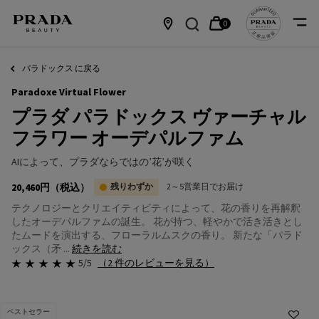
0
カ
0 カート内の製品
店
メインコンテンツ
ー
舗
パラドックス に戻る
Paradoxe Virtual Flower
ト
情
プラダ パラドックス ヴァーチャル
報
フラワー オーデパルファム
AIによって、プラダならではの’花’が咲く
20,460円
（税込）
残りわずか
2～5営業日でお届け
テクノロジーとクリエイティビティによって、花の香りを再解釈
したオーデパルファムの誕生。 花が持つ、軽やかで活き活きとし
たムードを演出する、フローラルムスクの香り。 新たな「パラド
ックス（矛 ...
続きを読む
5/5
（2 件のレビューを見る）
ベストセラー