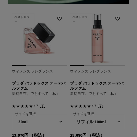
ベストセラ
ベストセラ
ー
ー
ウィメンズ フレグランス
ウィメンズ フレグランス
ウィ
プラダ
プラダ パラドックス オーデパ
プラダ パラドックス オーデパ
イン
ルファム
ルファム
イリ
る香り
変幻自在、でもすべて「私」
変幻自在、でもすべて「私」
クリ
4.7
(7)
4.7
(7)
サイズ を選択
サイズ を選択
サ
13,970円
（税込）
25,080円
（税込）
32,