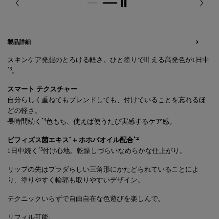
PDP Tabs
製品詳細
スキンケア発想のとろける軽さ。ひと塗りで叶える高発色が1日中
*3
。
スマート テクスチャー
自分らしく重ねてもブレンドしても、付けていることを忘れるほ
どの軽さ。
*3
長時間続く
色もち、使えば使うたび実感するケア感。
*
*2
ビフィズス菌エキス
+ ホホバオイル配合
*3
1日中続く
付け心地。乾燥しづらいなめらかな仕上がり。
リップの先はプラダらしい三角形にかたどられていることによ
り、塗りやすく輪郭も取りやすいデザイン。
テクニックいらずで自由自在な色遊びを楽しんで。
リフィル可能。