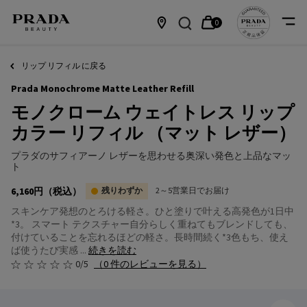
0
カ
0 カート内の製品
店
メインコンテンツ
ー
舗
リップ リフィル に戻る
Prada Monochrome Matte Leather Refill
ト
情
モノクローム ウェイトレス リップ
報
カラー リフィル （マット レザー）
プラダのサフィアーノ レザーを思わせる奥深い発色と上品なマッ
ト
6,160円
（税込）
残りわずか
2～5営業日でお届け
スキンケア発想のとろける軽さ。ひと塗りで叶える高発色が1日中
*3。 スマート テクスチャー自分らしく重ねてもブレンドしても、
付けていることを忘れるほどの軽さ。長時間続く*3色もち、使え
ば使うたび実感 ...
続きを読む
0/5
（0 件のレビューを見る）