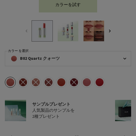
カラーを試す
モノクローム ウェイトレス 
カラー を選択
モノクローム ウェイトレス リップカラー リフィル （マット レザー） の カラー
B02 Quartz クォーツ
選択済み
B02 Quartz クォーツ, 1/8
選択済み
商品バリエーションは在庫切れです, B03 Mahogany マホガニー, 2/8
選択済み
商品バリエーションは在庫切れです, B13 Maron マロン, 3/8
選択済み
商品バリエーションは在庫切れです, B15 Uniform ユニフォ
選択済み
O77 Arancio アランチョ, 5/8
選択済み
商品バリエーションは在庫切れです, P56 Not
選択済み
P58 Tamaris タマリス, 7/8
選択済み
R28 Fuoco フォーコ, 8/8
サンプルプレゼント
人気製品のサンプルを
2種プレゼント