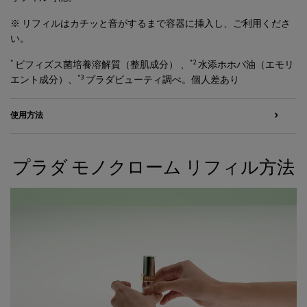
※ リフィルはカチッと音がするまで容器に挿入し、ご利用くださ
い。
*
*2
ビフィズス菌培養溶解質（整肌成分） 、
水添ホホバ油（エモリ
*3
エント成分）、
プラダビューティ調べ。個人差あり
使用方法
プラダ モノクローム リフィル方法
プラダ モノクローム リフィル方法