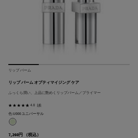
リップ バーム
リップ バーム オプティマイジング ケア
ふっくら潤い、上品に艶めくリップバーム／プライマー
4.8
(4)
色:
U000 ユニバーサル
1色
選択済み
U000 ユニバーサル のカラー リップ バーム オプティマイジング ケア、1/1
7,260円
（税込）