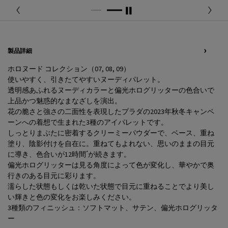
PDP Tabs
製品詳細
ホロヌード コレクション（07, 08, 09）
使いやすく、引きたてやすいヌーディパレット。
透明感あふれるヌーディカラーと偏光ホログリッターの色合いで
上品かつ魅惑的なまなざしを演出。
花の脆さと強さの二面性を表現したプラダの2023年秋冬キャンペ
ーンへの着想で生まれた3種のアイパレットです。
しっとりまぶたに密着するクリーミーパウダーで、ベース、重ね
塗り、陰影付けを自在に。重ねてもよれない、思いのままの目元
*
に導き、色合いが12時間
が続きます。
偏光ホログリッターは見る角度によって色が変化し、華やかで奥
行きのある目元に彩ります。
濡らした状態もしくは乾いた状態で目元に重ねることでより美し
い輝きと色の変化をお楽しみください。
3種類のフィニッシュ：ソフトマット、サテン、偏光ホログリッタ
ー