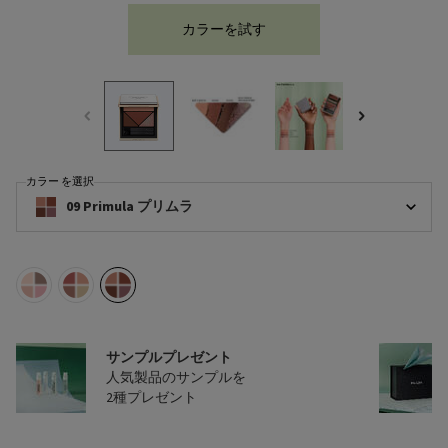
カラーを試す
ダイメンションズ マルチエフ
カラー を選択
ダイメンションズ マルチエフェクト アイシャドウ （ホロヌード コレクション） 
09 Primula プリムラ
選択済み
07 Peony ピオニー, 1/3
選択済み
08 Pansy パンジー, 2/3
選択済み
09 Primula プリムラ, 3/3
配送料無料
13,200円（税込）以上
ご購入で配送料無料