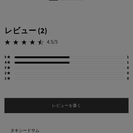
PDP Reviews
レビュー (2)
4.5/5
5星中4.5。
5 ★
1
1
4 ★
1
1
3 ★
0
0
2 ★
0
0
1 ★
0
0
レビューを書く
タキシードサム