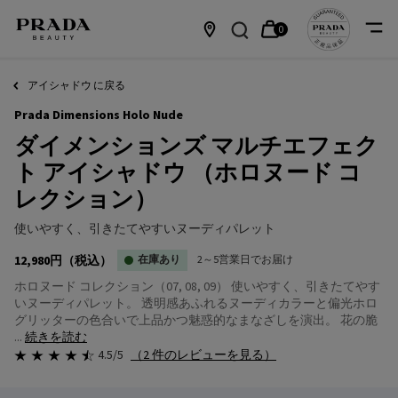
0
カ
0 カート内の製品
店
メインコンテンツ
ー
舗
アイシャドウ に戻る
Prada Dimensions Holo Nude
ト
情
ダイメンションズ マルチエフェク
報
ト アイシャドウ （ホロヌード コ
レクション）
使いやすく、引きたてやすいヌーディパレット
12,980円
（税込）
在庫あり
2～5営業日でお届け
ホロヌード コレクション（07, 08, 09） 使いやすく、引きたてやす
いヌーディパレット。 透明感あふれるヌーディカラーと偏光ホロ
グリッターの色合いで上品かつ魅惑的なまなざしを演出。 花の脆
...
続きを読む
4.5/5
（2 件のレビューを見る）