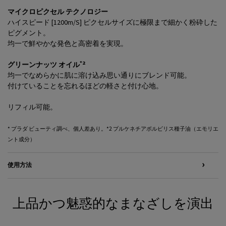
マイクロピクセル テクノロジー
ハイスピード [1200m/S] ピクセルサイズに極限まで細かく粉砕した
ピグメント。
均一で鮮やかな発色と高密着を実現。
*2
グリーンナッツ オイル
均一でなめらかに肌に溶け込み思い通りにブレンド可能。
付けていることを忘れるほどの軽さと付け心地。
リフィル可能。
* プラダ ビューティ調べ、個人差あり。*2 プルケネチアボルビリス種子油（エモリエ
ント成分）
使用方法
上品かつ魅惑的なまなざしを演出​
<h2 class="c-section__title h-text-align-center">上品かつ魅惑的なまなざしを演出​</h