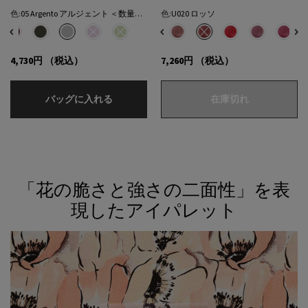
色:
05 Argento アルジェント ＜数量限定＞
色:
U020 ロッソ
色を選択してください
{1} の場合
色を選択してください
{1} の場合
 ネロ のカラー ラインズ デュラブル グライディング アイペンシル、1/7
済み
Wood ウッド のカラー ラインズ デュラブル グライディング アイペンシル、2/7
選択済み
03 Mahogany マホガニー のカラー ラインズ デュラブル グライディング アイペンシ
選択済み
04 Ember アンバー のカラー ラインズ デュラブル グライディング アイペン
選択済み
05 Argento アルジェント ＜数量限定＞ のカラー ラインズ デュラ
選択済み
商品バリエーションは在庫切れです, 06 Glycine グリシン
選択済み
U014 ホワイト のカラー プラダ ライト グローイング リップ
選択済み
商品バリエーションは在庫切れです, 07 Menta メ
選択済み
U016 ローズ のカラー プラダ ライト グローイング 
選択済み
U018 ピンク のカラー プラダ ライト グロー
選択済み
U019 ブラウン のカラー プラダ ライ
選択済み
商品バリエーションは在庫切れです
選択済み
U021 チェリー のカ
選択済み
U022 ベリー
選択済
U023
4,730円
（税込）
7,260円
（税込）
ラインズ デュラブル グライディング アイペ
プラダ ライ
バッグに入れる
在庫切れ
<h2 class="c-section__title h-text-align-center">「花の脆さと強さの二面性」
「花の脆さと強さの二面性」を表
現したアイパレット​