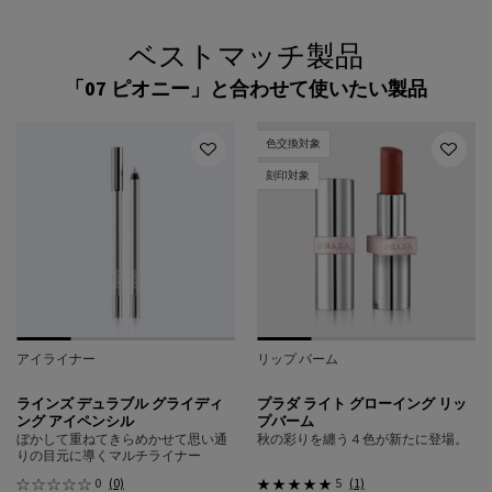
ベストマッチ製品
「07 ピオニー」と合わせて使いたい製品
色交換対象
刻印対象
アイライナー
リップ バーム
ラインズ デュラブル グライディ
プラダ ライト グローイング リッ
ング アイペンシル
プバーム
ぼかして重ねてきらめかせて思い通
秋の彩りを纏う４色が新たに登場。
りの目元に導くマルチライナー
0
(0)
5
(1)