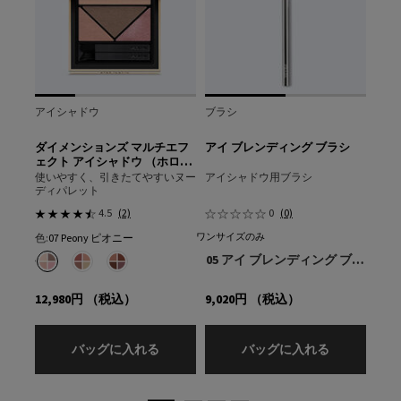
アイシャドウ
ブラシ
ブラ
ステン
ダイメンションズ マルチエフ
アイ ブレンディング ブラシ
アイ
スカラ
ェクト アイシャドウ （ホロヌ
ード コレクション）
漆黒
使いやすく、引きたてやすいヌー
アイシャドウ用ブラシ
アイ
ディパレット
4.5
(2)
0
(0)
ワンサイズのみ
ワンサ
色:
07 Peony ピオニー
色を選択してください
{1} の場合
05 アイ ブレンディング ブラシ
 スコープ ラッシュ エクステンディング ボリューム マスカラ、1/1
選択済み
07 Peony ピオニー のカラー ダイメンションズ マルチエフェクト アイシャ
選択済み
08 Pansy パンジー のカラー ダイメンションズ マルチエフェクト 
選択済み
09 Primula プリムラ のカラー ダイメンションズ マルチエ
12,980円
（税込）
9,020円
（税込）
9,0
ダイメンションズ マルチエフェクト アイ
アイ ブレン
バッグに入れる
バッグに入れる