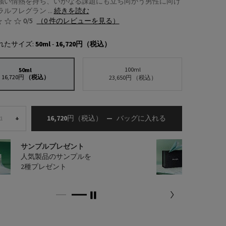
強い情熱を持ち、いかなる課題にも立ち向かう男性に向け
ルフレグラン ...
続きを読む
0/5
（0 件のレビューを見る）
れたサイズ:
50ml
-
16,720円
（税込）
100ml
50ml
選択済み
, 1/2
16,720円
（税込）
選択済み
, 2/2
23,650円
（税込）
16,720円
（税込）
―
バッグに入れる
プラダ ルナロッサ
+
サンプルプレゼント
配送料
人気製品のサンプルを
13,2
2種プレゼント
ご購入