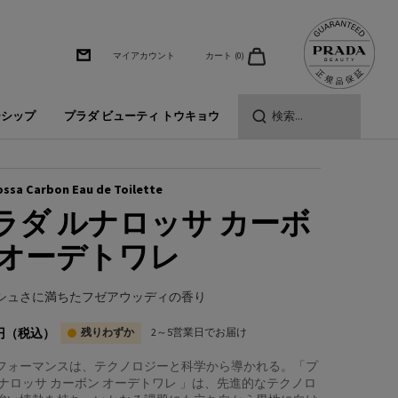
カート
0
マイアカウント
0 カート内の製品
ーシップ
プラダ ビューティ トウキョウ
検索...
ossa Carbon Eau de Toilette
ラダ ルナロッサ カーボ
 オーデトワレ
シュさに満ちたフゼアウッディの香り
円
（税込）
残りわずか
2～5営業日でお届け
フォーマンスは、テクノロジーと科学から導かれる。「プ
ルナロッサ カーボン オーデトワレ 」は、先進的なテクノロ