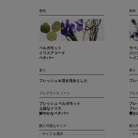
香料
香料
ベルガモット
ラベ
イリスアコード
ジン
ベチバー
ヘイ
香り
香り
フレッシュ & 活き活きとした
フレ
フレグランス ノート
フレ
フレッシュ ベルガモット
フレ
上品なイリス
フレ
鮮やかなベチバー
豊か
購入可能なサイズ
購入
サイズ を選択
サ