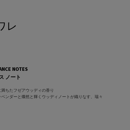
ワレ
ANCE NOTES
ス ノート
に満ちたフゼアウッディの香り
ラベンダーと燦然と輝くウッディノートが織りなす、瑞々