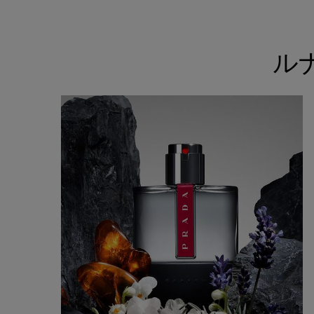
ル
<h1 class="h-text-align-center">ルナロッサ カーボン <br class="h-show-for-smal