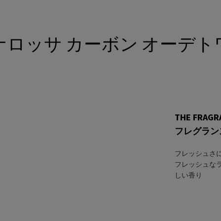
ナロッサ カーボン
オーデト
l-only">オーデトワレ</h1>
THE FRAGR
フレグラン
フレッシュさ
フレッシュな
しい香り ​