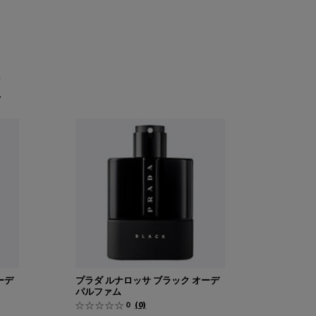
較
ーデ
プラダ ルナロッサ ブラック オーデ
パルファム
0
(0)