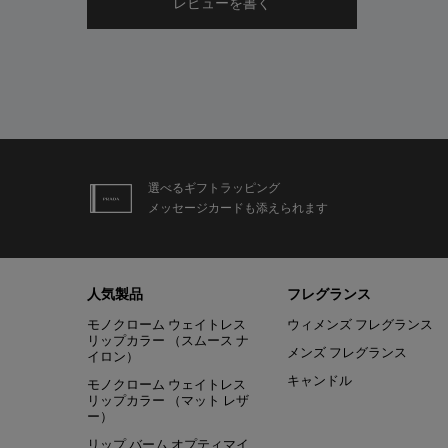
レビューを書く
PDP Slot 2 Section
選べるギフトラッピング
メッセージカードも添えられます
フッターナビゲーション
人気製品
フレグランス
モノクローム ウェイトレス
ウィメンズ フレグランス
リップカラー （スムース ナ
メンズ フレグランス
イロン）
キャンドル
モノクローム ウェイトレス
リップカラー （マット レザ
ー）
リップ バーム オプティマイ