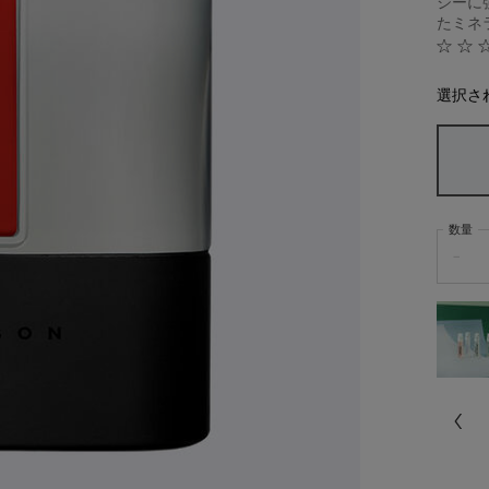
ジーに
たミネラ
選択さ
数量
−
配送料無料
13,200円（税込）以上
ご購入で配送料無料