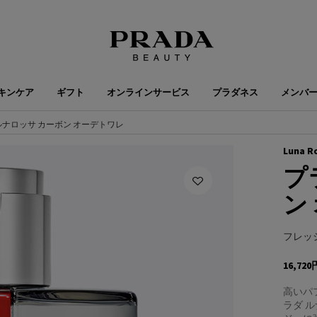
キンケア
ギフト
オンラインサービス
プラダネス
メンバ
ルナロッサ カーボン オーデトワレ
Luna R
プ
ン
フレッ
16,720
高いパ
ラダ 