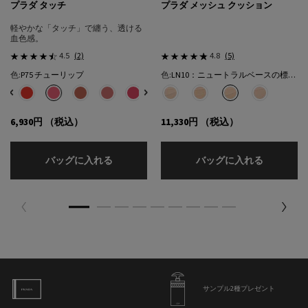
プラダ タッチ
プラダ メッシュ クッション
軽やかな「タッチ」で纏う、透ける
血色感。
4.5
(2)
4.8
(5)
色:
P75 チューリップ
色:
LN10：ニュートラルベースの標準的な色★
色を選択してください
{1} の場合
色を選択してください
{1} の場合
選択済み
32 カフェ のカラー プラダ タッチ、1/8
選択済み
R68 チェリー のカラー プラダ タッチ、2/8
選択済み
P75 チューリップ のカラー プラダ タッチ、3/8
選択済み
P71 ボウ のカラー プラダ タッチ、4/8
選択済み
P72 ピンクダリア のカラー プラダ タッチ、5/8
選択済み
P76 リリー のカラー プラダ タッチ、6/8
選択済み
P79 モーヴ のカラー プラダ タッチ、7/8
選択済み
LC5：クールベースの明るい色​ のカラー
選択済み
O86 ピーチ のカラー プラダ タッチ
選択済み
LN5：ニュートラル ベースの明
選択済み
LN10：ニュートラルベ
選択済み
LN25：ニュ
6,930円
（税込）
11,330円
（税込）
プラダ タッチ
プラダ メ
バッグに入れる
バッグに入れる
サンプル2種プレゼント