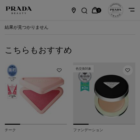
0
カ
0 カート内の製品
店
メインコンテンツ
結果が見つかりません
ー
舗
ト
情
こちらもおすすめ
報
色交換対象
チーク
ファンデーション