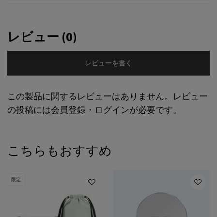
PDP Product Social Links Mobile
What's in the pack
PDP Service Pushes
They already love it
PDP Brand Video
Perfect Match Section Name
Product steps default
PDP Routine Section
PDP Reviews
レビュー (0)
レビューを書く
この製品に関するレビューはありません。レビュー
の投稿には会員登録・ログインが必要です。
PDP Slot 1 Section
こちらもおすすめ
限定