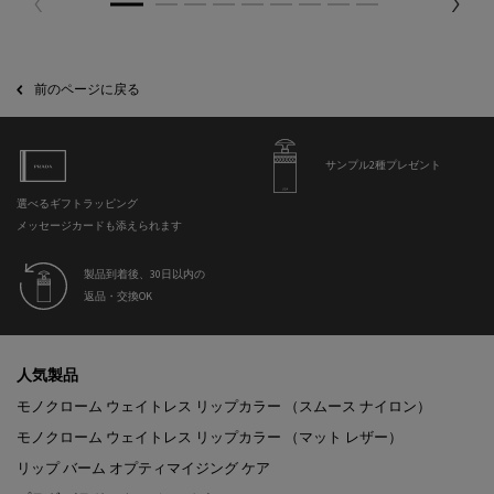
PDP Slot 2 Section
PDP Slot 3 Section
Section Discovery Set
Section Discovery Set
PDP FAQ
前のページに戻る
サンプル2種プレゼント
選べるギフトラッピング
メッセージカードも添えられます
製品到着後、30日以内の
返品・交換OK
フッターナビゲーション
人気製品
モノクローム ウェイトレス リップカラー （スムース ナイロン）
モノクローム ウェイトレス リップカラー （マット レザー）
リップ バーム オプティマイジング ケア