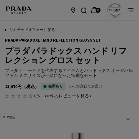
0
カ
0 カート内の製品
店
メインコンテンツ
ー
舗
リミテッドオファー に戻る
PRADA PARADOXE HAND REFLECTION GLOSS SET
ト
情
プラダ パラドックス ハンド リフ
報
レクション グロス セット
プラダ ビューティを代表するアイテムとパラドックス オーデパル
ファム ミニサイズが一緒になった特別なセット
13,970円
（税込）
在庫あり
2～5営業日でお届け
0/5
（0 件のレビューを見る）
WEB限定