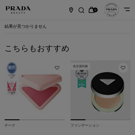
0
カ
0 カート内の製品
店
メインコンテンツ
結果が見つかりません
ー
舗
ト
情
こちらもおすすめ
報
色交換対象
チーク
ファンデーション