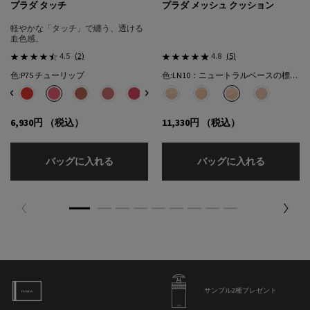
プラダ タッチ
プラダ メッシュ クッション
軽やかな「タッチ」で纏う、透ける
血色感。
4.5
(2)
4.8
(5)
色:
P75 チューリップ
色:
LN10：ニュートラルベースの標準的な色★
色を選択してください
{1} の場合
色を選択してください
{1} の場合
選択済み
32 カフェ のカラー プラダ タッチ、1/8
選択済み
R68 チェリー のカラー プラダ タッチ、2/8
選択済み
P75 チューリップ のカラー プラダ タッチ、3/8
選択済み
P71 ボウ のカラー プラダ タッチ、4/8
選択済み
P72 ピンクダリア のカラー プラダ タッチ、5/8
選択済み
P76 リリー のカラー プラダ タッチ、6/8
選択済み
P79 モーヴ のカラー プラダ タッチ、7/8
選択済み
LC5：クールベースの明るい色​ のカラー
選択済み
O86 ピーチ のカラー プラダ タッチ
選択済み
LN5：ニュートラル ベースの明
選択済み
LN10：ニュートラルベ
選択済み
LN25：ニュ
6,930円
（税込）
11,330円
（税込）
プラダ タッチ
プラダ メ
バッグに入れる
バッグに入れる
サンプル2種プレゼント