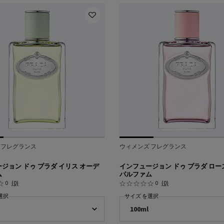
 フレグランス
ウィメンズ フレグランス
ジョン ドゥ プラダ イリス オーデ
インフュージョン ドゥ プラダ ロー
ム
パルファム
0
(0)
0
(0)
選択
サイズ を選択