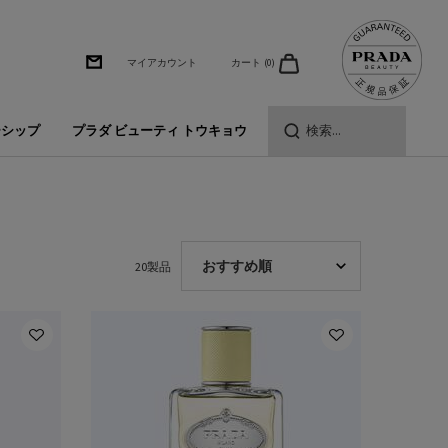
カート
0
マイアカウント
0 カート内の製品
ーシップ
プラダ ビューティ トウキョウ
検索...
20製品