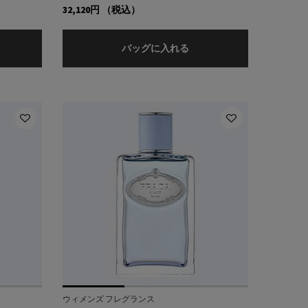
32,120円
（税込）
ファム
ンフュージョン ドゥ プラダ ローズ オーデパルファム
インフュージョン ドゥ プ
バッグに入れる
ウィメンズ フレグランス