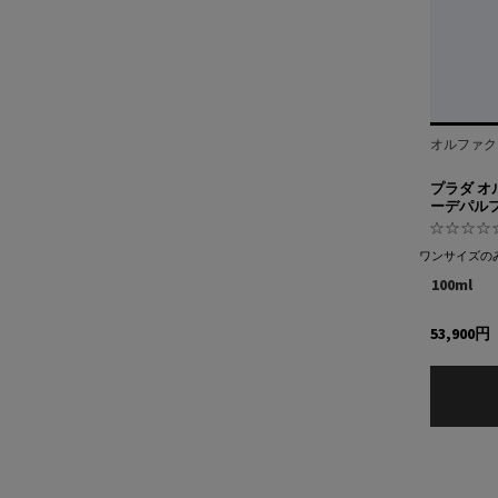
オルファク
プラダ オ
ーデパル
ワンサイズの
100ml
53,900円