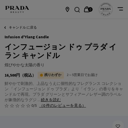
0
カ
0 カート内の製品
店
メインコンテンツ
ー
舗
キャンドル に戻る
Infusion d'Ylang Candle
ト
情
インフュージョン ドゥ プラダ イ
報
ラン キャンドル
煌びやかな太陽の香り
16,500円
（税込）
残りわずか
2～5営業日でお届け
鮮やかで刺激的、上品なうえに個性的なフレグランス コレクショ
ン 「インフュージョン ドゥ プラダ」より「イラン」の香りをキャ
ンドルで再現。プラダ グリーンとサフィアーノレザー調のラベル
が象徴的なラグジ ...
続きを読む
0/5
（0 件のレビューを見る）