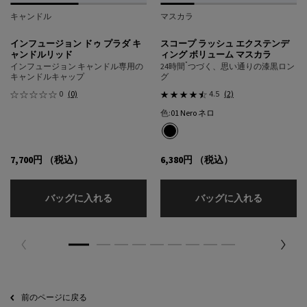
キャンドル
マスカラ
インフュージョン ドゥ プラダ キ
スコープ ラッシュ エクステンデ
ャンドルリッド
ィング ボリューム マスカラ
*
インフュージョン キャンドル専用の
24時間
つづく、思い通りの漆黒ロン
キャンドルキャップ
グ
0
(0)
4.5
(2)
色:
01 Nero ネロ
1色
選択済み
01 Nero ネロ のカラー スコープ ラ
7,700円
（税込）
6,380円
（税込）
インフュージョン ドゥ プラダ キャンドルリ
スコープ 
バッグに入れる
バッグに入れる
PDP Slot 2 Section
前のページに戻る