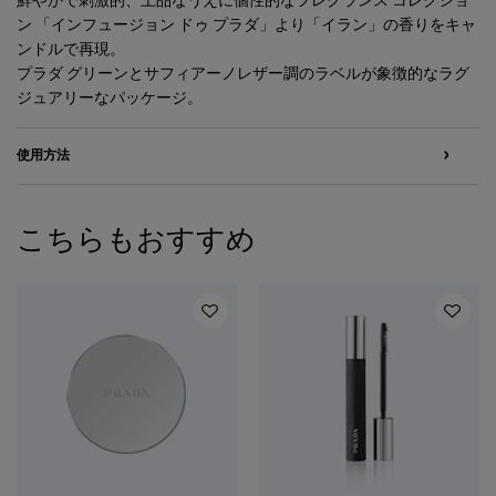
鮮やかで刺激的、上品なうえに個性的なフレグランス コレクショ
ン 「インフュージョン ドゥ プラダ」より「イラン」の香りをキャ
ンドルで再現。
プラダ グリーンとサフィアーノレザー調のラベルが象徴的なラグ
ジュアリーなパッケージ。
使用方法
こちらもおすすめ
PDP Slot 1 Section