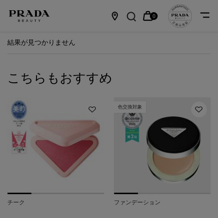
0
カ
0 カート内の製品
店
メインコンテンツ
結果が見つかりません
ー
舗
ト
情
こちらもおすすめ
報
色交換対象
チーク
ファンデーション