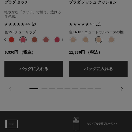
プラダ タッチ
プラダ メッシュ クッション
軽やかな「タッチ」で纏う、透ける
血色感。
4.5
(2)
4.8
(5)
色:
P75 チューリップ
色:
LN10：ニュートラルベースの標準的な色★
色を選択してください
{1} の場合
色を選択してください
{1} の場合
選択済み
32 カフェ のカラー プラダ タッチ、1/8
選択済み
R68 チェリー のカラー プラダ タッチ、2/8
選択済み
P75 チューリップ のカラー プラダ タッチ、3/8
選択済み
P71 ボウ のカラー プラダ タッチ、4/8
選択済み
P72 ピンクダリア のカラー プラダ タッチ、5/8
選択済み
P76 リリー のカラー プラダ タッチ、6/8
選択済み
P79 モーヴ のカラー プラダ タッチ、7/8
選択済み
LC5：クールベースの明るい色​ のカラー
選択済み
O86 ピーチ のカラー プラダ タッチ
選択済み
LN5：ニュートラル ベースの明
選択済み
LN10：ニュートラルベ
選択済み
LN25：ニュ
6,930円
（税込）
11,330円
（税込）
プラダ タッチ
プラダ メ
バッグに入れる
バッグに入れる
サンプル2種プレゼント