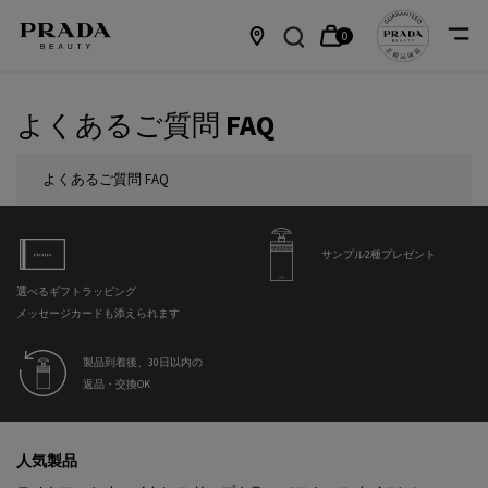
0
カ
0 カート内の製品
店
メインコンテンツ
ー
舗
よくあるご質問 FAQ
ト
情
よくあるご質問 FAQ
報
サンプル2種プレゼント
選べるギフトラッピング
メッセージカードも添えられます
製品到着後、30日以内の
返品・交換OK
フッターナビゲーション
人気製品