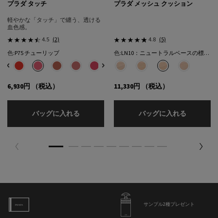
プラダ タッチ
プラダ メッシュ クッション
軽やかな「タッチ」で纏う、透ける
血色感。
4.5
(2)
4.8
(5)
色:
P75 チューリップ
色:
LN10：ニュートラルベースの標準的な色★
色を選択してください
{1} の場合
色を選択してください
{1} の場合
選択済み
32 カフェ のカラー プラダ タッチ、1/8
選択済み
R68 チェリー のカラー プラダ タッチ、2/8
選択済み
P75 チューリップ のカラー プラダ タッチ、3/8
選択済み
P71 ボウ のカラー プラダ タッチ、4/8
選択済み
P72 ピンクダリア のカラー プラダ タッチ、5/8
選択済み
P76 リリー のカラー プラダ タッチ、6/8
選択済み
P79 モーヴ のカラー プラダ タッチ、7/8
選択済み
LC5：クールベースの明るい色​ のカラー
選択済み
O86 ピーチ のカラー プラダ タッチ
選択済み
LN5：ニュートラル ベースの明
選択済み
LN10：ニュートラルベ
選択済み
LN25：ニュ
6,930円
（税込）
11,330円
（税込）
プラダ タッチ
プラダ メ
バッグに入れる
バッグに入れる
サンプル2種プレゼント