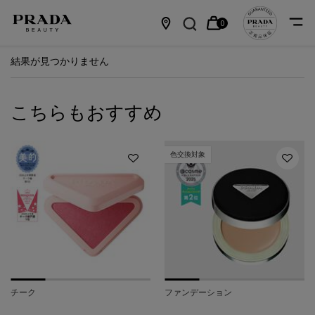
0
カ
0 カート内の製品
店
メインコンテンツ
結果が見つかりません
ー
舗
ト
情
こちらもおすすめ
報
色交換対象
チーク
ファンデーション