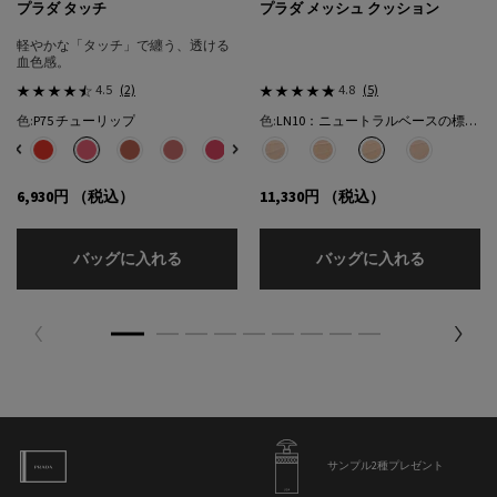
プラダ タッチ
プラダ メッシュ クッション
軽やかな「タッチ」で纏う、透ける
血色感。
4.5
(2)
4.8
(5)
色:
P75 チューリップ
色:
LN10：ニュートラルベースの標準的な色★
色を選択してください
{1} の場合
色を選択してください
{1} の場合
選択済み
32 カフェ のカラー プラダ タッチ、1/8
選択済み
R68 チェリー のカラー プラダ タッチ、2/8
選択済み
P75 チューリップ のカラー プラダ タッチ、3/8
選択済み
P71 ボウ のカラー プラダ タッチ、4/8
選択済み
P72 ピンクダリア のカラー プラダ タッチ、5/8
選択済み
P76 リリー のカラー プラダ タッチ、6/8
選択済み
P79 モーヴ のカラー プラダ タッチ、7/8
選択済み
LC5：クールベースの明るい色​ のカラー
選択済み
O86 ピーチ のカラー プラダ タッチ
選択済み
LN5：ニュートラル ベースの明
選択済み
LN10：ニュートラルベ
選択済み
LN25：ニュ
6,930円
（税込）
11,330円
（税込）
プラダ タッチ
プラダ メ
バッグに入れる
バッグに入れる
サンプル2種プレゼント