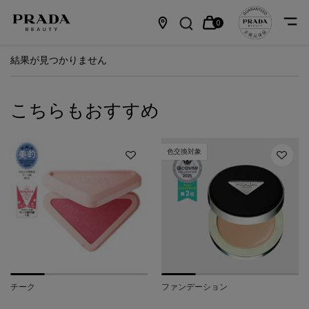
0
カ
0 カート内の製品
店
メインコンテンツ
結果が見つかりません
ー
舗
ト
情
こちらもおすすめ
報
色交換対象
チーク
ファンデーション