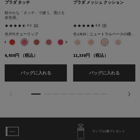
プラダ タッチ
プラダ メッシュ クッション
軽やかな「タッチ」で纏う、透ける
血色感。
4.5
(2)
4.8
(5)
色:
P75 チューリップ
色:
LN10：ニュートラルベースの標準的な色★
色を選択してください
{1} の場合
色を選択してください
{1} の場合
選択済み
32 カフェ のカラー プラダ タッチ、1/8
選択済み
R68 チェリー のカラー プラダ タッチ、2/8
選択済み
P75 チューリップ のカラー プラダ タッチ、3/8
選択済み
P71 ボウ のカラー プラダ タッチ、4/8
選択済み
P72 ピンクダリア のカラー プラダ タッチ、5/8
選択済み
P76 リリー のカラー プラダ タッチ、6/8
選択済み
P79 モーヴ のカラー プラダ タッチ、7/8
選択済み
LC5：クールベースの明るい色​ のカラー
選択済み
O86 ピーチ のカラー プラダ タッチ
選択済み
LN5：ニュートラル ベースの明
選択済み
LN10：ニュートラルベ
選択済み
LN25：ニュ
6,930円
（税込）
11,330円
（税込）
プラダ タッチ
プラダ メ
バッグに入れる
バッグに入れる
サンプル2種プレゼント