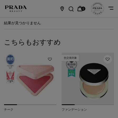
0
カ
0 カート内の製品
店
メインコンテンツ
結果が見つかりません
ー
舗
ト
情
こちらもおすすめ
報
色交換対象
チーク
ファンデーション