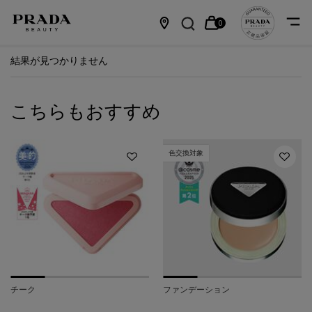
0
カ
0 カート内の製品
店
メインコンテンツ
結果が見つかりません
ー
舗
ト
情
こちらもおすすめ
報
色交換対象
チーク
ファンデーション