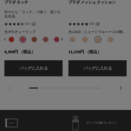
プラダ タッチ
プラダ メッシュ クッション
軽やかな「タッチ」で纏う、透ける
血色感。
4.5
(2)
4.8
(5)
色:
P75 チューリップ
色:
LN10：ニュートラルベースの標準的な色★
色を選択してください
{1} の場合
色を選択してください
{1} の場合
選択済み
32 カフェ のカラー プラダ タッチ、1/8
選択済み
R68 チェリー のカラー プラダ タッチ、2/8
選択済み
P75 チューリップ のカラー プラダ タッチ、3/8
選択済み
P71 ボウ のカラー プラダ タッチ、4/8
選択済み
P72 ピンクダリア のカラー プラダ タッチ、5/8
選択済み
P76 リリー のカラー プラダ タッチ、6/8
選択済み
P79 モーヴ のカラー プラダ タッチ、7/8
選択済み
LC5：クールベースの明るい色​ のカラー
選択済み
O86 ピーチ のカラー プラダ タッチ
選択済み
LN5：ニュートラル ベースの明
選択済み
LN10：ニュートラルベ
選択済み
LN25：ニュ
6,930円
（税込）
11,330円
（税込）
プラダ タッチ
プラダ メ
バッグに入れる
バッグに入れる
サンプル2種プレゼント