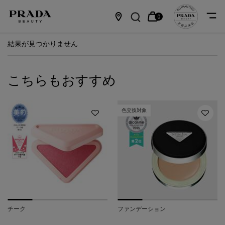
0
カ
0 カート内の製品
店
メインコンテンツ
結果が見つかりません
ー
舗
ト
情
こちらもおすすめ
報
色交換対象
チーク
ファンデーション