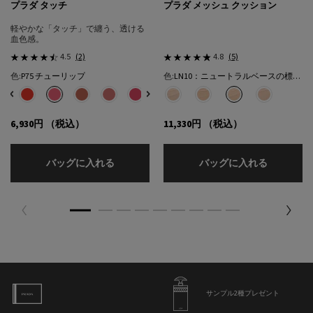
プラダ タッチ
プラダ メッシュ クッション
軽やかな「タッチ」で纏う、透ける
血色感。
4.5
(2)
4.8
(5)
色:
P75 チューリップ
色:
LN10：ニュートラルベースの標準的な色★
色を選択してください
{1} の場合
色を選択してください
{1} の場合
選択済み
32 カフェ のカラー プラダ タッチ、1/8
選択済み
R68 チェリー のカラー プラダ タッチ、2/8
選択済み
P75 チューリップ のカラー プラダ タッチ、3/8
選択済み
P71 ボウ のカラー プラダ タッチ、4/8
選択済み
P72 ピンクダリア のカラー プラダ タッチ、5/8
選択済み
P76 リリー のカラー プラダ タッチ、6/8
選択済み
P79 モーヴ のカラー プラダ タッチ、7/8
選択済み
LC5：クールベースの明るい色​ のカラー
選択済み
O86 ピーチ のカラー プラダ タッチ
選択済み
LN5：ニュートラル ベースの明
選択済み
LN10：ニュートラルベ
選択済み
LN25：ニュ
6,930円
（税込）
11,330円
（税込）
プラダ タッチ
プラダ メ
バッグに入れる
バッグに入れる
サンプル2種プレゼント