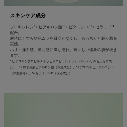
スキンケア成分
*
*2
*3
*4
プロキシレン
+ ヒアルロン酸
+ ビタミンCG
+ セラミド
配合。
瞬時にくすみや色ムラを目立たなくし、もっちりと輝く肌を
実感。
ハリ・弾力感、透明感に満ち溢れ、若々しい印象の肌が続き
ます。
* ヒドロキシプロピルテトラヒドロピラントリオール（ハリをもたらす成
分）、*2 加水分解ヒアルロン酸（保湿成分）、*3 アスコルビルグルコシド
（保湿成分）、*4 セラミドＮP （保湿成分）
Prada Augmented Skin Refill