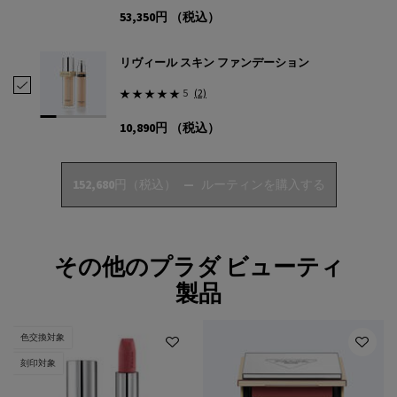
53,350円
（税込）
リヴィール スキン ファンデーション
リヴィール スキン ファンデーション を選択
5
(2)
10,890円
（税込）
152,680円
（税込）
―
ルーティンを購入する
オーグメンテッド スキン クリーム
<h1 class="h-text-align-center">Augment your experience</h1>
その他のプラダ ビューティ
製品
色交換対象
刻印対象