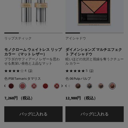
リップスティック
アイシャドウ
フ
モノクローム ウェイトレス リップ
ダイメンションズ マルチエフェク
カラー （マット レザー）
ト アイシャドウ
プラダのサフィアーノ レザーを思わ
眩いほどの光沢と視線を奪うクチュー
せる奥深い発色と上品なマット
ル カラー
4
(1)
5
(1)
色:
P58 Tamaris タマリス
色:
06 Pulp パルプ
色を選択してください
{1} の場合
色を選択してください
{1} の場合
ダイメンションズ マルチエフェクト アイシャドウ、1/6
ェクト アイシャドウ、2/6
イシャドウ、3/6
のカラー モノクローム ウェイトレス リップカラー （マット レザー）、1/18
フェクト アイシャドウ、4/6
ェクト アイシャドウ、5/6
ォーツ のカラー モノクローム ウェイトレス リップカラー （マット レザー）、2/18
チエフェクト アイシャドウ、6/6
gany マホガニー のカラー モノクローム ウェイトレス リップカラー （マット レザー）
 Fauve フォーヴ のカラー モノクローム ウェイトレス リップカラー （マット レザー）
 B13 Maron マロン のカラー モノクローム ウェイトレス リップカラー （マット レ
フォーム のカラー モノクローム ウェイトレス リップカラー （マット レザー）、6/18
は在庫切れです, O76 Amber アンバー のカラー モノクローム ウェイトレス リップ
ーションは在庫切れです, O77 Arancio アランチョ のカラー モノクローム ウェイ
選択済み
55 Fuxia フューシャ のカラー モノクローム ウェイトレス リップカラー （マット レザ
選択済み
P56 Notte ノッテ のカラー モノクローム ウェイトレス リップカラー （マット レ
選択済み
P58 Tamaris タマリス のカラー モノクローム ウェイトレス リップカラ
選択済み
商品バリエーションは在庫切れです, P59 Amarena アマレナ 
選択済み
R26 Lava ラヴァ のカラー モノクローム ウェイトレス 
選択済み
商品バリエーションは在庫切れです, 01 Portra
選択済み
商品バリエーションは在庫切れです, R27 Rubin
選択済み
02 Profusion プロフュージョン のカ
選択済み
R28 Fuoco フォーコ のカラー モノク
選択済み
03 Pulse パルス のカラー ダ
選択済み
商品バリエーションは在庫切れです, 
選択済み
04 Poetry ポエトリー
選択済み
P60 Brick Pink 
選択済み
05 Pure ピュア
選択済み
P61 Laque P
選択済み
06 Pul
7,260円
（税込）
12,980円
（税込）
モノクローム ウェイトレス リップカラー （
ダイメンシ
バッグに入れる
バッグに入れる