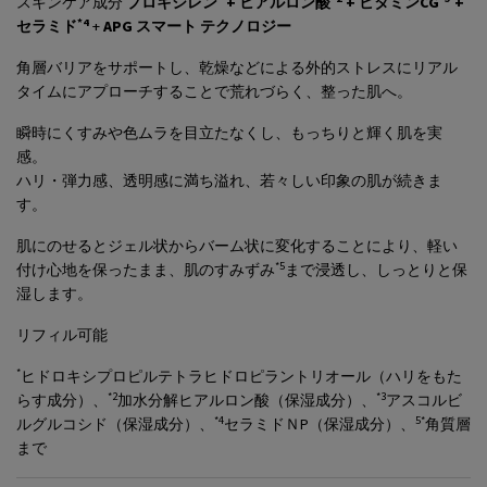
スキンケア成分
プロキシレン
+ ヒアルロン酸
+ ビタミンCG
+
*4
セラミド
+
APG スマート テクノロジー
角層バリアをサポートし、乾燥などによる外的ストレスにリアル
タイムにアプローチすることで荒れづらく、整った肌へ。
瞬時にくすみや色ムラを目立たなくし、もっちりと輝く肌を実
感。
ハリ・弾力感、透明感に満ち溢れ、若々しい印象の肌が続きま
す。
肌にのせるとジェル状からバーム状に変化することにより、軽い
*5
付け心地を保ったまま、肌のすみずみ
まで浸透し、しっとりと保
湿します。
リフィル可能
*
ヒドロキシプロピルテトラヒドロピラントリオール（ハリをもた
*2
*3
らす成分）、
加水分解ヒアルロン酸（保湿成分）、
アスコルビ
*4
5*
ルグルコシド（保湿成分）、
セラミドＮP（保湿成分）、
角質層
まで