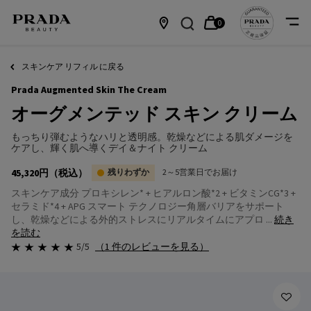
0
カ
0 カート内の製品
店
メインコンテンツ
ー
舗
スキンケア リフィル に戻る
Prada Augmented Skin The Cream
ト
情
オーグメンテッド スキン クリーム
報
もっちり弾むようなハリと透明感。乾燥などによる肌ダメージを
ケアし、輝く肌へ導くデイ＆ナイト クリーム
45,320円
（税込）
残りわずか
2～5営業日でお届け
スキンケア成分 プロキシレン* + ヒアルロン酸*2 + ビタミンCG*3 +
セラミド*4 + APG スマート テクノロジー角層バリアをサポート
し、乾燥などによる外的ストレスにリアルタイムにアプロ ...
続き
を読む
5/5
（1 件のレビューを見る）