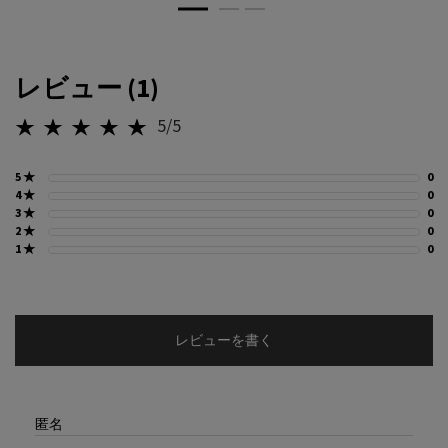
PDP Reviews
レビュー (1)
5/5
5星中5。
5 ★
0
0
4 ★
0
0
3 ★
0
0
2 ★
0
0
1 ★
0
0
レビューを書く
匿名