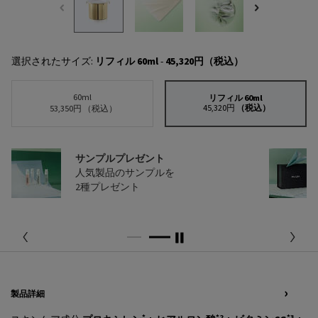
選択されたサイズ:
リフィル 60ml
-
45,320円
（税込）
60ml
リフィル 60ml
選択済み
, 2/2
45,320円
（税込）
選択済み
, 1/2
53,350円
（税込）
サンプルプレゼント
人気製品のサンプルを
2種プレゼント
PDP Tabs
製品詳細
*
*2
*3