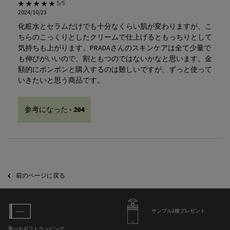
5星中5。
5/5
2024/10/23
化粧水とセラムだけでも十分なくらい肌が変わりますが、こ
ちらのこっくりとしたクリームで仕上げるともっちりとして
気持ちも上がります。PRADAさんのスキンケアは全て少量で
も伸びがいいので、割ともつのではないかなと思います。金
額的にポンポンと購入するのは難しいですが、ずっと使って
いきたいと思う商品です。
参考になった -
204
PDP Slot 2 Section
前のページに戻る
サンプル2種プレゼント
選べるギフトラッピング