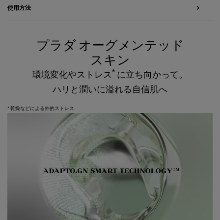
使用方法
プラダ オーグメンテッド
Prada augmented skin
スキン
*
環境変化やストレス
に立ち向かって。
ハリと潤いに溢れる自信肌へ
* 乾燥などによる外的ストレス