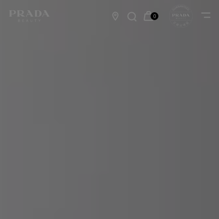
メインコンテンツ
プラダ 
0
カ
0 カート内の製品
店
ー
舗
ト
情
報