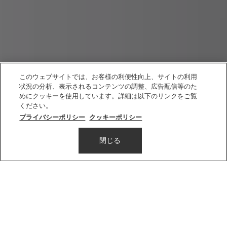
このウェブサイトでは、お客様の利便性向上、サイトの利用
状況の分析、表示されるコンテンツの調整、広告配信等のた
めにクッキーを使用しています。詳細は以下のリンクをご覧
新発売
ください。
プライバシーポリシー
プラダ ライト グローイング リップ バーム
クッキーポリシー
妥協のない艶めきとケア効果を叶えるリップから、秋の彩りを纏う新4色が登場
閉じる
メールマガジン登録